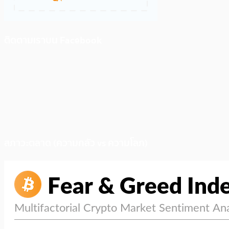
ติดตามเราบน Facebook
สภาวะตลาด (ความกลัว vs ความโลภ)