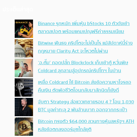
ประเด็นล่าสุด
Binance รุกหนัก เพิ่มหุ้น bStocks 10 ตัวดังเข้า
ตลาดสปอต พร้อมแคมเปญฟรีค่าธรรมเนียม
Bitwise ฟันธง คริปโตจะไม่เป็นไร แม้สัปดาห์นี้ร่าง
กฎหมาย Clarity Act จะโหวตไม่ผ่าน
‘อ.ตั๊ม’ ถอดปลั้ก Blockclock เก็บเข้าตู้ หวั่นพิษ
Coldcard ลุกลามสู่อุปกรณ์คริปโทฯ ในบ้าน
เหยื่อ Coldcard ใช้ Bitcoin ส่งข้อความหาโจรขอ
คืนเงิน ตัดพ้อชีวิตโอนกลับมาสักนิดก็ยังดี
จับตา Strategy ส่อแววเทขายรอบ 4 ? โอน 1,030
BTC มูลค่าทะลุ 2 พันล้านบาท ออกจากกระเป๋า
Bitcoin ทรงตัว $64,000 สวนทางหุ้นสหรัฐฯ ATH
หลังข้อตกลงฮอร์มุซใกล้ยุติ