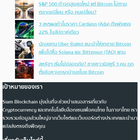
S&P 500 ทำจุดสูงสุดใหม่ แต่ Bitcoin ไม่ตาม
ตลาดเปลี่ยน หรือ คนเปลี่ยน?
3 เหตุผลทำไมราคา Cardano (Ada) ถึงพุ่งแรง
22% ในสัปดาห์เดียว
นักลงทุน Uber รุ่นแรก แนะนำให้เทขาย Bitcoin
เพื่อไปซื้อ Solana และ Bittensor (TAO) แทน
สหรัฐฯ เริ่มไม่ปลอดภัย? ชายชาวมิสซูรี 3 คน ถูก
ตั้งข้อหาบุกรุกบ้านขโมย Bitcoin
เป้าหมายของเรา
Siam Blockchain มุ่งมั่นที่จะช่วยนำเสนอสารเกี่ยวกับ
Cryptocurrency และเทคโนโลยีบล็อกเชนเพื่อคนไทย ในภาษาไทย เรา
รวบรวมข้อมูลส่วนใหญ่จากเว็บไซต์และเว็บบอร์ดต่างประเทศและนำมา
แปลส่งตรงถึงฟีดคุณ