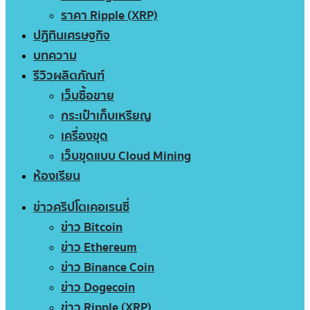
ราคา Ripple (XRP)
ปฏิทินเศรษฐกิจ
บทความ
รีวิวผลิตภัณฑ์
เว็บซื้อขาย
กระเป๋าเก็บเหรียญ
เครื่องขุด
เว็บขุดแบบ Cloud Mining
ห้องเรียน
ข่าวคริปโตเคอเรนซี่
ข่าว Bitcoin
ข่าว Ethereum
ข่าว Binance Coin
ข่าว Dogecoin
ข่าว Ripple (XRP)