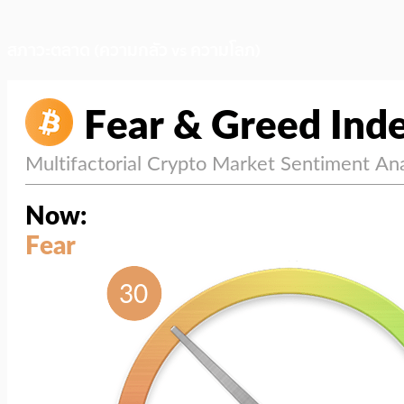
สภาวะตลาด (ความกลัว vs ความโลภ)