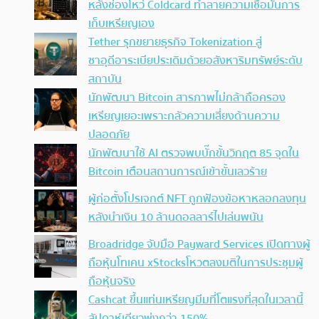
หลังช่องโหว่ Coldcard ทำลายความเชื่อมั่นการ
เก็บเหรียญเอง
Tether รุกขยายธุรกิจ Tokenization สู่
ซาอุดีอาระเบียประเดิมด้วยอสังหาริมทรัพย์ระดับ
สถาบัน
นักพัฒนา Bitcoin สารภาพไม่กล้าถือครอง
เหรียญเยอะเพราะกลัวความเสี่ยงด้านความ
ปลอดภัย
นักพัฒนาใช้ AI ตรวจพบบั๊กขั้นวิกฤต 85 จุดใน
Bitcoin เตือนสถานการณ์เข้าขั้นเลวร้าย
ผู้ก่อตั้งโปรเจกต์ NFT ถูกฟ้องข้อหาหลอกลงทุน
หลังนำเงิน 10 ล้านดอลลาร์ไปเล่นพนัน
Broadridge จับมือ Payward Services เปิดทางผู้
ถือหุ้นโทเคน xStocksโหวตลงมติในการประชุมผู้
ถือหุ้นจริง
Cashcat ขึ้นแท่นเหรียญมีมที่โตแรงที่สุดในเวลานี้
สัปดาห์เดียวพุ่งกว่า 150%