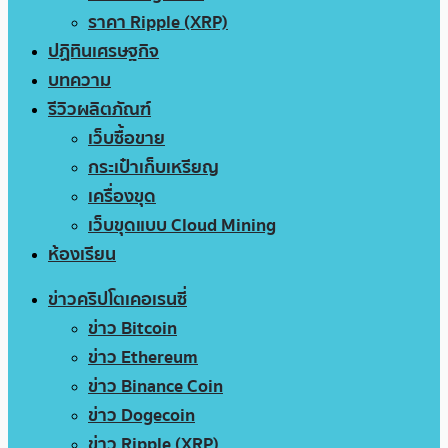
ราคา Ripple (XRP)
ปฏิทินเศรษฐกิจ
บทความ
รีวิวผลิตภัณฑ์
เว็บซื้อขาย
กระเป๋าเก็บเหรียญ
เครื่องขุด
เว็บขุดแบบ Cloud Mining
ห้องเรียน
ข่าวคริปโตเคอเรนซี่
ข่าว Bitcoin
ข่าว Ethereum
ข่าว Binance Coin
ข่าว Dogecoin
ข่าว Ripple (XRP)