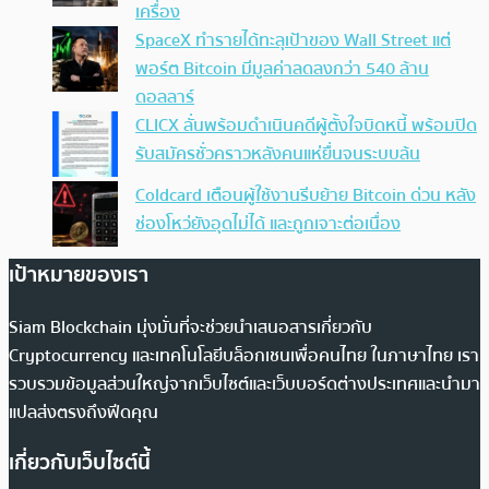
เครื่อง
SpaceX ทำรายได้ทะลุเป้าของ Wall Street แต่
พอร์ต Bitcoin มีมูลค่าลดลงกว่า 540 ล้าน
ดอลลาร์
CLICX ลั่นพร้อมดำเนินคดีผู้ตั้งใจบิดหนี้ พร้อมปิด
รับสมัครชั่วคราวหลังคนแห่ยื่นจนระบบล้น
Coldcard เตือนผู้ใช้งานรีบย้าย Bitcoin ด่วน หลัง
ช่องโหว่ยังอุดไม่ได้ และถูกเจาะต่อเนื่อง
เป้าหมายของเรา
Siam Blockchain มุ่งมั่นที่จะช่วยนำเสนอสารเกี่ยวกับ
Cryptocurrency และเทคโนโลยีบล็อกเชนเพื่อคนไทย ในภาษาไทย เรา
รวบรวมข้อมูลส่วนใหญ่จากเว็บไซต์และเว็บบอร์ดต่างประเทศและนำมา
แปลส่งตรงถึงฟีดคุณ
เกี่ยวกับเว็บไซต์นี้