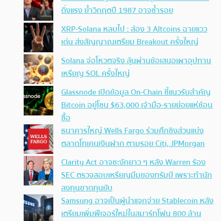
ดิ่งแรง ย้ำวิกฤตปี 1987 อาจซ้ำรอย
XRP-Solana หลบไป : ส่อง 3 Altcoins ฉายแวว
เด่น ส่งสัญญาณเตรียม Breakout ครั้งใหญ่
Solana จ่อโหวตจริง ลุ้นผ่านข้อเสนอเผาอุปทาน
เหรียญ SOL ครั้งใหญ่
Glassnode เปิดข้อมูล On-Chain ชี้แนวรับสำคัญ
Bitcoin อยู่โซน $63,000 เจ้ามือ-รายย่อยแห่ช้อน
ซื้อ
ธนาคารใหญ่ Wells Fargo ร่วมศึกชิงส่วนแบ่ง
ตลาดโทเคนเงินฝาก ตามรอย Citi, JPMorgan
Clarity Act อาจชะงักยาว ๆ หลัง Warren ร้อง
SEC ตรวจสอบเหรียญมีมของทรัมป์ เพราะทำนัก
ลงทุนขาดทุนยับ
Samsung อาจเป็นผู้นำแจกจ่าย Stablecoin หลัง
เตรียมเพิ่มฟีเจอร์ใหม่ในสมาร์ทโฟน 800 ล้าน