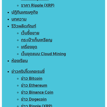
ราคา Ripple (XRP)
ปฏิทินเศรษฐกิจ
บทความ
รีวิวผลิตภัณฑ์
เว็บซื้อขาย
กระเป๋าเก็บเหรียญ
เครื่องขุด
เว็บขุดแบบ Cloud Mining
ห้องเรียน
ข่าวคริปโตเคอเรนซี่
ข่าว Bitcoin
ข่าว Ethereum
ข่าว Binance Coin
ข่าว Dogecoin
ข่าว Ripple (XRP)