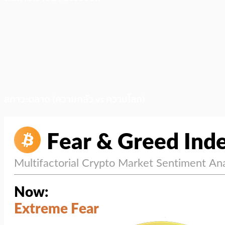
สภาวะตลาด (ความกลัว vs ความโลภ)