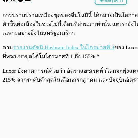
ฟังสรุปข่าว
พร้อมเล่น
การปราบปรามเหมืองขุดของจีนในปีนี้ ได้กลายเป็นโอกาสที่
ตัวขึ้นต่อเนื่องในช่วงไม่กี่เดือนที่ผ่านมาเท่านั้น แต่เ
เฉพาะอย่างยิ่งในสหรัฐอเมริกา
ตาม
รายงานดัชนี Hashrate Index ในไตรมาสที่ 3
ของ Luxor
ที่พวกเขาขุดได้ในไตรมาสที่ 1 ถึง 155% “
Luxor ยังคาดการณ์ด้วยว่า อัตราแฮชเรตทั่วโลกจะพุ่งแตะระด
215% จากระดับต่ำสุดในเดือนกรกฎาคม และปัจจุบันอัตร