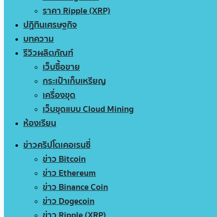
ราคา Ripple (XRP)
ปฏิทินเศรษฐกิจ
บทความ
รีวิวผลิตภัณฑ์
เว็บซื้อขาย
กระเป๋าเก็บเหรียญ
เครื่องขุด
เว็บขุดแบบ Cloud Mining
ห้องเรียน
ข่าวคริปโตเคอเรนซี่
ข่าว Bitcoin
ข่าว Ethereum
ข่าว Binance Coin
ข่าว Dogecoin
ข่าว Ripple (XRP)