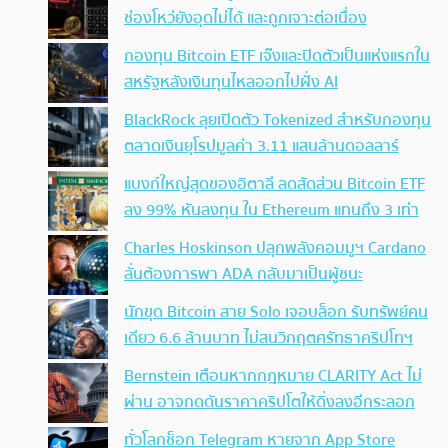
ช่องโหว่ยังอุดไม่ได้ และถูกเจาะต่อเนื่อง
กองทุน Bitcoin ETF เจ๊งและปิดตัวเป็นแห่งแรกใน
สหรัฐหลังเงินทุนไหลออกไปฝั่ง AI
BlackRock ลุยเปิดตัว Tokenized สำหรับกองทุน
ตลาดเงินยุโรปมูลค่า 3.11 แสนล้านดอลลาร์
แบงก์ใหญ่สุดของอิตาลี ลดสัดส่วน Bitcoin ETF
ลง 99% หันลงทุน ใน Ethereum แทนถึง 3 เท่า
Charles Hoskinson ปลุกพลังคอมมูฯ Cardano
ลั่นต้องการพา ADA กลับมาเป็นผู้ชนะ
นักขุด Bitcoin สาย Solo เจอบล็อก รับทรัพย์คน
เดียว 6.6 ล้านบาท ไม่สนวิกฤตศรัทธาคริปโทฯ
Bernstein เตือนหากกฎหมาย CLARITY Act ไม่
ผ่าน อาจกดดันราคาคริปโตให้ดิ่งลงอีกระลอก
ทั่วโลกช็อก Telegram หายจาก App Store