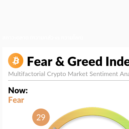
สภาวะตลาด (ความกลัว vs ความโลภ)