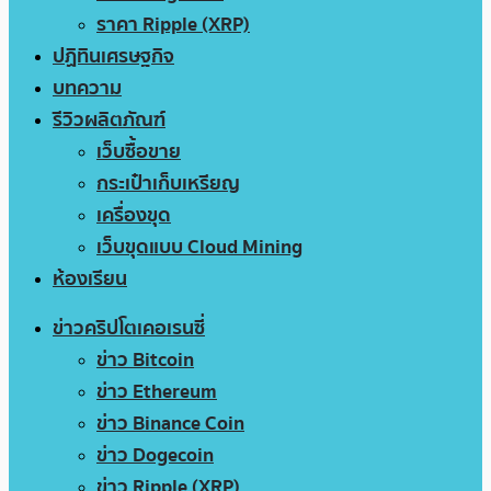
ราคา Ripple (XRP)
ปฏิทินเศรษฐกิจ
บทความ
รีวิวผลิตภัณฑ์
เว็บซื้อขาย
กระเป๋าเก็บเหรียญ
เครื่องขุด
เว็บขุดแบบ Cloud Mining
ห้องเรียน
ข่าวคริปโตเคอเรนซี่
ข่าว Bitcoin
ข่าว Ethereum
ข่าว Binance Coin
ข่าว Dogecoin
ข่าว Ripple (XRP)