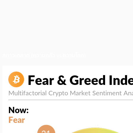
สภาวะตลาด (ความกลัว vs ความโลภ)