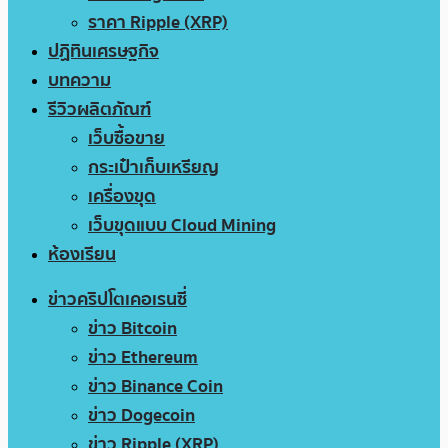
ราคา Ripple (XRP)
ปฏิทินเศรษฐกิจ
บทความ
รีวิวผลิตภัณฑ์
เว็บซื้อขาย
กระเป๋าเก็บเหรียญ
เครื่องขุด
เว็บขุดแบบ Cloud Mining
ห้องเรียน
ข่าวคริปโตเคอเรนซี่
ข่าว Bitcoin
ข่าว Ethereum
ข่าว Binance Coin
ข่าว Dogecoin
ข่าว Ripple (XRP)