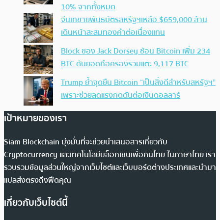
10% จากทั้งหมด
จีนเทขายพันธบัตรสหรัฐฯเหลือ $659,000 ล้าน
เดินหน้าสะสมทองคำต่อเนื่องแทน
Block ของ Jack Dorsey ช้อน Bitcoin เพิ่ม 234
BTC ดันยอดถือครองรวมแตะ 9,117 BTC
Trump ย้ำจุดยืน Bitcoin “เป็นสิ่งดีสำหรับสหรัฐฯ”
เพราะช่วยลดแรงกดดันต่อเงินดอลลาร์
เป้าหมายของเรา
Siam Blockchain มุ่งมั่นที่จะช่วยนำเสนอสารเกี่ยวกับ
Cryptocurrency และเทคโนโลยีบล็อกเชนเพื่อคนไทย ในภาษาไทย เรา
รวบรวมข้อมูลส่วนใหญ่จากเว็บไซต์และเว็บบอร์ดต่างประเทศและนำมา
แปลส่งตรงถึงฟีดคุณ
เกี่ยวกับเว็บไซต์นี้