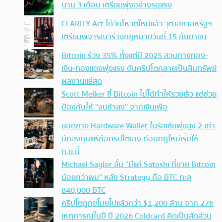
นาน 3 เดือน เตรียมพุ่งอย่างรุนแรง
CLARITY Act ได้วันโหวตใหม่แล้ว วุฒิสภาสหรัฐฯ
เตรียมพิจารณาร่างกฎหมายวันที่ 15 กันยายน
Bitcoin ร่วง 35% ตั้งแต่ปี 2025 สวนทางทอง-
เงิน-ทองแดงพุ่งแรง ดันคริปโตกลายเป็นสินทรัพย์
ผลงานแย่สุด
Scott Melker ชี้ Bitcoin ไม่ได้ทำให้รวยเร็ว แต่ช่วย
ป้องกันให้ “จนช้าลง” จากเงินเฟ้อ
ยอดขาย Hardware Wallet ในรัสเซียพุ่งสูง 2 เท่า
นักลงทุนแห่ถือคริปโตเอง ก่อนกฎใหม่เริ่มใช้
ก.ย.นี้
Michael Saylor ลั่น “มีแค่ Satoshi ที่ขาย Bitcoin
น้อยกว่าผม” หลัง Strategy ถือ BTC ทะลุ
840,000 BTC
คริปโตถูกขโมยไปแล้วกว่า $1,200 ล้าน จาก 276
เหตุการณ์ในปี ปี 2026 Coldcard คิดเป็นสัดส่วน