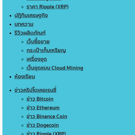
ราคา Ripple (XRP)
ปฏิทินเศรษฐกิจ
บทความ
รีวิวผลิตภัณฑ์
เว็บซื้อขาย
กระเป๋าเก็บเหรียญ
เครื่องขุด
เว็บขุดแบบ Cloud Mining
ห้องเรียน
ข่าวคริปโตเคอเรนซี่
ข่าว Bitcoin
ข่าว Ethereum
ข่าว Binance Coin
ข่าว Dogecoin
ข่าว Ripple (XRP)