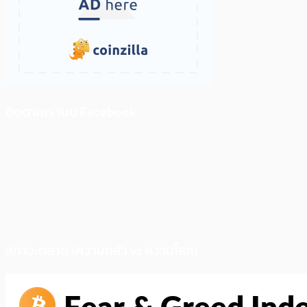
ติดตามเราบน Facebook
สภาวะตลาด (ความกลัว vs ความโลภ)