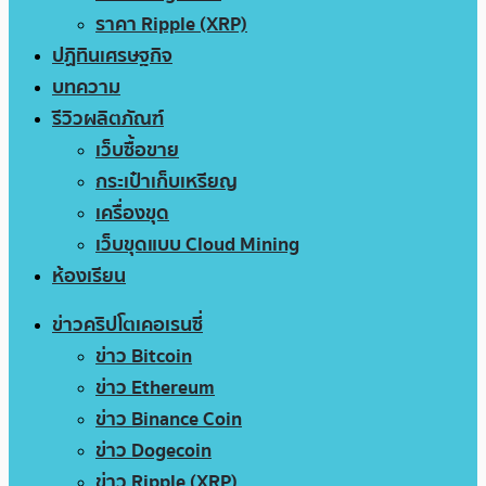
ราคา Ripple (XRP)
ปฏิทินเศรษฐกิจ
บทความ
รีวิวผลิตภัณฑ์
เว็บซื้อขาย
กระเป๋าเก็บเหรียญ
เครื่องขุด
เว็บขุดแบบ Cloud Mining
ห้องเรียน
ข่าวคริปโตเคอเรนซี่
ข่าว Bitcoin
ข่าว Ethereum
ข่าว Binance Coin
ข่าว Dogecoin
ข่าว Ripple (XRP)