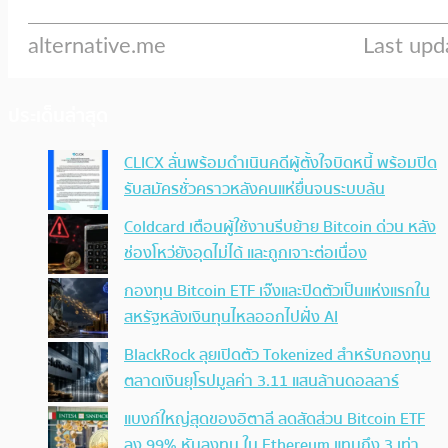
ประเด็นล่าสุด
CLICX ลั่นพร้อมดำเนินคดีผู้ตั้งใจบิดหนี้ พร้อมปิด
รับสมัครชั่วคราวหลังคนแห่ยื่นจนระบบล้น
Coldcard เตือนผู้ใช้งานรีบย้าย Bitcoin ด่วน หลัง
ช่องโหว่ยังอุดไม่ได้ และถูกเจาะต่อเนื่อง
กองทุน Bitcoin ETF เจ๊งและปิดตัวเป็นแห่งแรกใน
สหรัฐหลังเงินทุนไหลออกไปฝั่ง AI
BlackRock ลุยเปิดตัว Tokenized สำหรับกองทุน
ตลาดเงินยุโรปมูลค่า 3.11 แสนล้านดอลลาร์
แบงก์ใหญ่สุดของอิตาลี ลดสัดส่วน Bitcoin ETF
ลง 99% หันลงทุน ใน Ethereum แทนถึง 3 เท่า