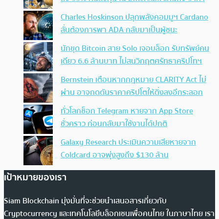
Charles Hoskinson ปลุกพลังคอมมูฯ Cardano
ลั่นต้องการพา ADA กลับมาเป็นผู้ชนะ
นักขุด Bitcoin สาย Solo เจอบล็อก รับทรัพย์คน
เดียว 6.6 ล้านบาท ไม่สนวิกฤตศรัทธาคริปโทฯ
Bernstein เตือนหากกฎหมาย CLARITY Act ไม่
ผ่าน อาจกดดันราคาคริปโตให้ดิ่งลงอีกระลอก
ทั่วโลกช็อก Telegram หายจาก App Store
ชั่วคราว ก่อนกลับมาใช้งานได้ปกติ
Galaxy Research ประเมินความเสียหายจาก
Coldcard อาจพุ่งสูงถึง $130 ล้าน
เป้าหมายของเรา
Siam Blockchain มุ่งมั่นที่จะช่วยนำเสนอสารเกี่ยวกับ
Cryptocurrency และเทคโนโลยีบล็อกเชนเพื่อคนไทย ในภาษาไทย เรา