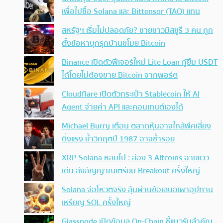
เพื่อไปซื้อ Solana และ Bittensor (TAO) แทน
สหรัฐฯ เริ่มไม่ปลอดภัย? ชายชาวมิสซูรี 3 คน ถูก
ตั้งข้อหาบุกรุกบ้านขโมย Bitcoin
Binance เปิดตัวฟีเจอร์ใหม่ Lite Loan กู้ยืม USDT
ได้โดยไม่ต้องขาย Bitcoin จากพอร์ต
Cloudflare เปิดตัวกระเป๋า Stablecoin ให้ AI
Agent จ่ายค่า API และคอนเทนต์เองได้
Michael Burry เตือน ตลาดหุ้นอาจใกล้พีคเสี่ยง
ดิ่งแรง ย้ำวิกฤตปี 1987 อาจซ้ำรอย
XRP-Solana หลบไป : ส่อง 3 Altcoins ฉายแวว
เด่น ส่งสัญญาณเตรียม Breakout ครั้งใหญ่
Solana จ่อโหวตจริง ลุ้นผ่านข้อเสนอเผาอุปทาน
เหรียญ SOL ครั้งใหญ่
Glassnode เปิดข้อมูล On-Chain ชี้แนวรับสำคัญ