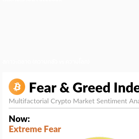
สภาวะตลาด (ความกลัว vs ความโลภ)