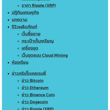
ราคา Ripple (XRP)
ปฏิทินเศรษฐกิจ
บทความ
รีวิวผลิตภัณฑ์
เว็บซื้อขาย
กระเป๋าเก็บเหรียญ
เครื่องขุด
เว็บขุดแบบ Cloud Mining
ห้องเรียน
ข่าวคริปโตเคอเรนซี่
ข่าว Bitcoin
ข่าว Ethereum
ข่าว Binance Coin
ข่าว Dogecoin
ข่าว Ripple (XRP)