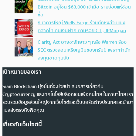
Bitcoin อยู่โซน $63,000 เจ้ามือ-รายย่อยแห่ช้อน
ซื้อ
ธนาคารใหญ่ Wells Fargo ร่วมศึกชิงส่วนแบ่ง
ตลาดโทเคนเงินฝาก ตามรอย Citi, JPMorgan
Clarity Act อาจชะงักยาว ๆ หลัง Warren ร้อง
SEC ตรวจสอบเหรียญมีมของทรัมป์ เพราะทำนัก
ลงทุนขาดทุนยับ
เป้าหมายของเรา
Siam Blockchain มุ่งมั่นที่จะช่วยนำเสนอสารเกี่ยวกับ
Cryptocurrency และเทคโนโลยีบล็อกเชนเพื่อคนไทย ในภาษาไทย เรา
รวบรวมข้อมูลส่วนใหญ่จากเว็บไซต์และเว็บบอร์ดต่างประเทศและนำมา
แปลส่งตรงถึงฟีดคุณ
เกี่ยวกับเว็บไซต์นี้