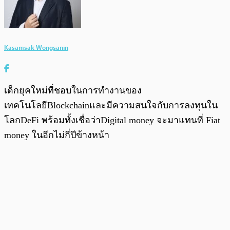
Kasamsak Wongsanin
เด็กยุคใหม่ที่ชอบในการทำงานของ
เทคโนโลยีBlockchainและมีความสนใจกับการลงทุนใน
โลกDeFi พร้อมทั้งเชื่อว่าDigital money จะมาแทนที่ Fiat
money ในอีกไม่กี่ปีข้างหน้า