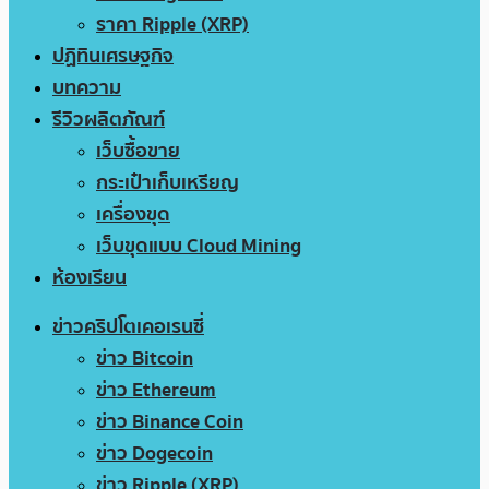
ราคา Ripple (XRP)
ปฏิทินเศรษฐกิจ
บทความ
รีวิวผลิตภัณฑ์
เว็บซื้อขาย
กระเป๋าเก็บเหรียญ
เครื่องขุด
เว็บขุดแบบ Cloud Mining
ห้องเรียน
ข่าวคริปโตเคอเรนซี่
ข่าว Bitcoin
ข่าว Ethereum
ข่าว Binance Coin
ข่าว Dogecoin
ข่าว Ripple (XRP)