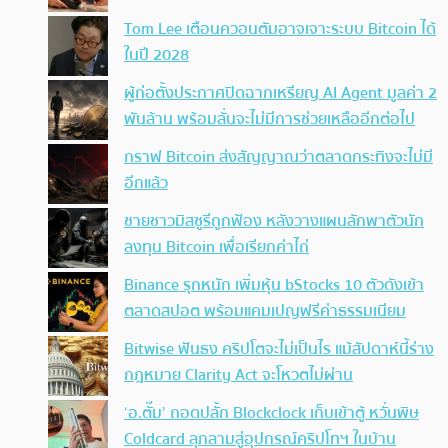
Tom Lee เตือนควอนตัมอาจเจาะระบบ Bitcoin ได้
ในปี 2028
ผู้ก่อตั้งประกาศปิดฉากเหรียญ AI Agent มูลค่า 2
พันล้าน พร้อมลั่นจะไม่มีการช่วยเหลืออีกต่อไป
กราฟ Bitcoin ส่งสัญญาณว่าตลาดกระทิงจะไม่มี
อีกแล้ว
ชายชาวมิสซูรีถูกฟ้อง หลังวางแผนลักพาตัวนัก
ลงทุน Bitcoin เพื่อเรียกค่าไถ่
Binance รุกหนัก เพิ่มหุ้น bStocks 10 ตัวดังเข้า
ตลาดสปอต พร้อมแคมเปญฟรีค่าธรรมเนียม
Bitwise ฟันธง คริปโตจะไม่เป็นไร แม้สัปดาห์นี้ร่าง
กฎหมาย Clarity Act จะโหวตไม่ผ่าน
‘อ.ตั๊ม’ ถอดปลั้ก Blockclock เก็บเข้าตู้ หวั่นพิษ
Coldcard ลุกลามสู่อุปกรณ์คริปโทฯ ในบ้าน