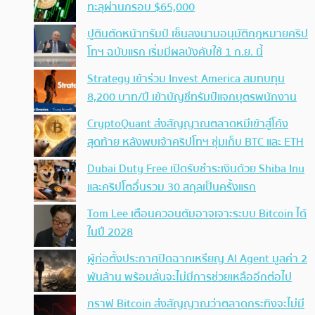
ทะลุผ่านกรอบ $65,000
ปูตินตัดหน้าทรัมป์ เซ็นลงนามอนุมัติกฎหมายคริป
โทฯ ฉบับแรก เริ่มมีผลบังคับใช้ 1 ก.ย. นี้
Strategy เข้าร่วม Invest America สมทบทุน
8,200 บาท/ปี เข้าบัญชีทรัมป์แจกบุตรพนักงาน
CryptoQuant ส่งสัญญาณตลาดหมีเข้าสู่โค้ง
สุดท้าย หลังพบเจ้าคริปโทฯ ซุ่มเก็บ BTC และ ETH
Dubai Duty Free เปิดรับชำระเงินด้วย Shiba Inu
และคริปโตอื่นรวม 30 สกุลเป็นครั้งแรก
Tom Lee เตือนควอนตัมอาจเจาะระบบ Bitcoin ได้
ในปี 2028
ผู้ก่อตั้งประกาศปิดฉากเหรียญ AI Agent มูลค่า 2
พันล้าน พร้อมลั่นจะไม่มีการช่วยเหลืออีกต่อไป
กราฟ Bitcoin ส่งสัญญาณว่าตลาดกระทิงจะไม่มี