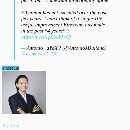
put it, but I somewhat directionally agree
Ethereum has not executed over the past
few years. I can’t think of a single 10x
useful improvement Ethereum has made
in the past *4 years* ?
https://t.co/TpS6obIVCj
— Antonio | dYdX ? (@AntonioMJuliano)
November 21, 2021
ethereum
Thongchai