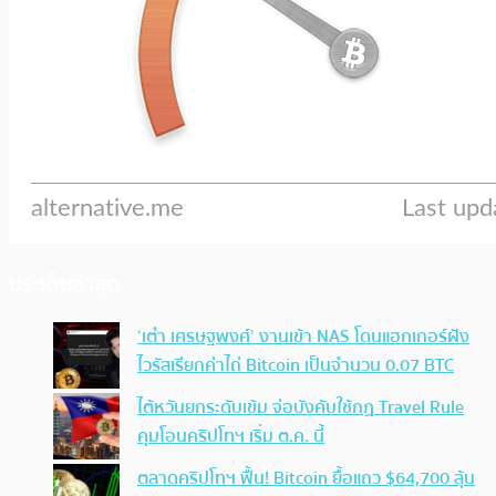
ประเด็นล่าสุด
‘เต๋า เศรษฐพงศ์’ งานเข้า NAS โดนแฮกเกอร์ฝัง
ไวรัสเรียกค่าไถ่ Bitcoin เป็นจำนวน 0.07 BTC
ไต้หวันยกระดับเข้ม จ่อบังคับใช้กฏ Travel Rule
คุมโอนคริปโทฯ เริ่ม ต.ค. นี้
ตลาดคริปโทฯ ฟื้น! Bitcoin ยื้อแถว $64,700 ลุ้น