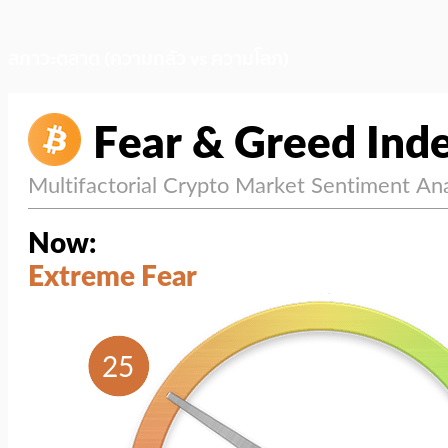
สภาวะตลาด (ความกลัว vs ความโลภ)