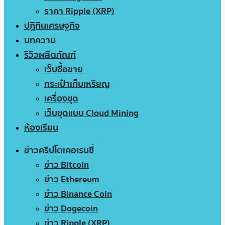
ราคา Ripple (XRP)
ปฏิทินเศรษฐกิจ
บทความ
รีวิวผลิตภัณฑ์
เว็บซื้อขาย
กระเป๋าเก็บเหรียญ
เครื่องขุด
เว็บขุดแบบ Cloud Mining
ห้องเรียน
ข่าวคริปโตเคอเรนซี่
ข่าว Bitcoin
ข่าว Ethereum
ข่าว Binance Coin
ข่าว Dogecoin
ข่าว Ripple (XRP)