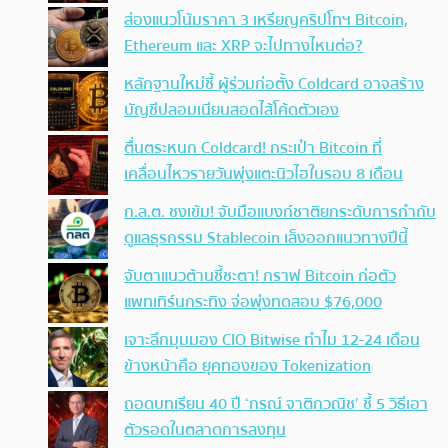
ส่องแนวโน้มราคา 3 เหรียญคริปโทฯ Bitcoin,
Ethereum และ XRP จะไปทางไหนต่อ?
หลักฐานใหม่ชี้ ผู้ร่วมก่อตั้ง Coldcard อาจสร้าง
บัญชีปลอมเนียนสอดไส้โค้ดตัวเอง
ตื่นตระหนก Coldcard! กระเป๋า Bitcoin ที่
เคลื่อนไหวรายวันพุ่งแตะนิวไฮในรอบ 8 เดือน
ก.ล.ต. ชงเข้ม! จับมือแบงก์ชาติยกระดับการกำกับ
ดูแลธุรกรรม Stablecoin เล็งออกแนวทางปีนี้
จับตาแนวต้านชี้ชะตา! กราฟ Bitcoin ก่อตัว
แพทเทิร์นกระทิง จ่อพุ่งทดสอบ $76,000
เจาะลึกมุมมอง CIO Bitwise ทำไม 12-24 เดือน
ข้างหน้าคือ ยุคทองของ Tokenization
ถอดบทเรียน 40 ปี ‘กรณ์ จาติกวณิช’ ชี้ 5 วิธีเอา
ตัวรอดในตลาดการลงทุน