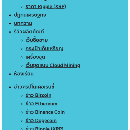
ราคา Ripple (XRP)
ปฏิทินเศรษฐกิจ
บทความ
รีวิวผลิตภัณฑ์
เว็บซื้อขาย
กระเป๋าเก็บเหรียญ
เครื่องขุด
เว็บขุดแบบ Cloud Mining
ห้องเรียน
ข่าวคริปโตเคอเรนซี่
ข่าว Bitcoin
ข่าว Ethereum
ข่าว Binance Coin
ข่าว Dogecoin
ข่าว Ripple (XRP)