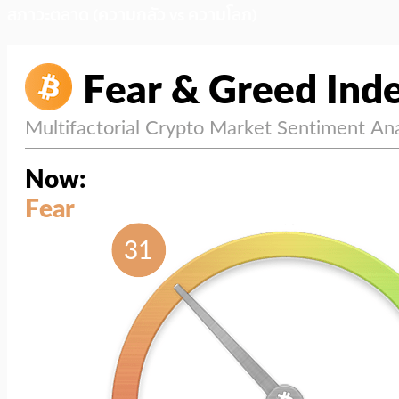
สภาวะตลาด (ความกลัว vs ความโลภ)