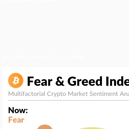
สภาวะตลาด (ความกลัว vs ความโลภ)