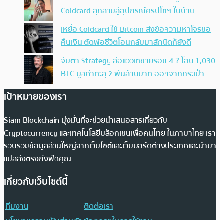
Coldcard ลุกลามสู่อุปกรณ์คริปโทฯ ในบ้าน
เหยื่อ Coldcard ใช้ Bitcoin ส่งข้อความหาโจรขอ
คืนเงิน ตัดพ้อชีวิตโอนกลับมาสักนิดก็ยังดี
จับตา Strategy ส่อแววเทขายรอบ 4 ? โอน 1,030
BTC มูลค่าทะลุ 2 พันล้านบาท ออกจากกระเป๋า
เป้าหมายของเรา
Siam Blockchain มุ่งมั่นที่จะช่วยนำเสนอสารเกี่ยวกับ
Cryptocurrency และเทคโนโลยีบล็อกเชนเพื่อคนไทย ในภาษาไทย เรา
รวบรวมข้อมูลส่วนใหญ่จากเว็บไซต์และเว็บบอร์ดต่างประเทศและนำมา
แปลส่งตรงถึงฟีดคุณ
เกี่ยวกับเว็บไซต์นี้
ทีมงาน
ติดต่อเรา