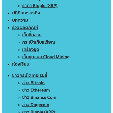
ราคา Ripple (XRP)
ปฏิทินเศรษฐกิจ
บทความ
รีวิวผลิตภัณฑ์
เว็บซื้อขาย
กระเป๋าเก็บเหรียญ
เครื่องขุด
เว็บขุดแบบ Cloud Mining
ห้องเรียน
ข่าวคริปโตเคอเรนซี่
ข่าว Bitcoin
ข่าว Ethereum
ข่าว Binance Coin
ข่าว Dogecoin
ข่าว Ripple (XRP)