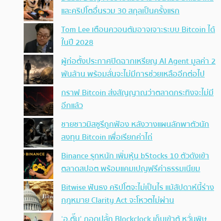
และคริปโตอื่นรวม 30 สกุลเป็นครั้งแรก
Tom Lee เตือนควอนตัมอาจเจาะระบบ Bitcoin ได้
ในปี 2028
ผู้ก่อตั้งประกาศปิดฉากเหรียญ AI Agent มูลค่า 2
พันล้าน พร้อมลั่นจะไม่มีการช่วยเหลืออีกต่อไป
กราฟ Bitcoin ส่งสัญญาณว่าตลาดกระทิงจะไม่มี
อีกแล้ว
ชายชาวมิสซูรีถูกฟ้อง หลังวางแผนลักพาตัวนัก
ลงทุน Bitcoin เพื่อเรียกค่าไถ่
Binance รุกหนัก เพิ่มหุ้น bStocks 10 ตัวดังเข้า
ตลาดสปอต พร้อมแคมเปญฟรีค่าธรรมเนียม
Bitwise ฟันธง คริปโตจะไม่เป็นไร แม้สัปดาห์นี้ร่าง
กฎหมาย Clarity Act จะโหวตไม่ผ่าน
‘อ.ตั๊ม’ ถอดปลั้ก Blockclock เก็บเข้าตู้ หวั่นพิษ