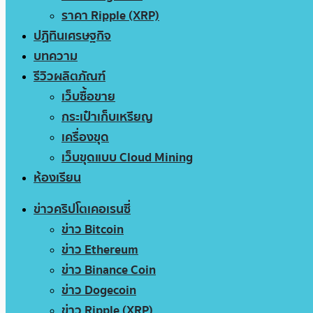
ราคา Ripple (XRP)
ปฏิทินเศรษฐกิจ
บทความ
รีวิวผลิตภัณฑ์
เว็บซื้อขาย
กระเป๋าเก็บเหรียญ
เครื่องขุด
เว็บขุดแบบ Cloud Mining
ห้องเรียน
ข่าวคริปโตเคอเรนซี่
ข่าว Bitcoin
ข่าว Ethereum
ข่าว Binance Coin
ข่าว Dogecoin
ข่าว Ripple (XRP)