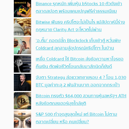
Binance รุกหนัก เพิ่มหุ้น bStocks 10 ตัวดังเข้า
ตลาดสปอต พร้อมแคมเปญฟรีค่าธรรมเนียม
Bitwise ฟันธง คริปโตจะไม่เป็นไร แม้สัปดาห์นี้ร่าง
กฎหมาย Clarity Act จะโหวตไม่ผ่าน
‘อ.ตั๊ม’ ถอดปลั้ก Blockclock เก็บเข้าตู้ หวั่นพิษ
Coldcard ลุกลามสู่อุปกรณ์คริปโทฯ ในบ้าน
เหยื่อ Coldcard ใช้ Bitcoin ส่งข้อความหาโจรขอ
คืนเงิน ตัดพ้อชีวิตโอนกลับมาสักนิดก็ยังดี
จับตา Strategy ส่อแววเทขายรอบ 4 ? โอน 1,030
BTC มูลค่าทะลุ 2 พันล้านบาท ออกจากกระเป๋า
Bitcoin ทรงตัว $64,000 สวนทางหุ้นสหรัฐฯ ATH
หลังข้อตกลงฮอร์มุซใกล้ยุติ
S&P 500 ทำจุดสูงสุดใหม่ แต่ Bitcoin ไม่ตาม
ตลาดเปลี่ยน หรือ คนเปลี่ยน?