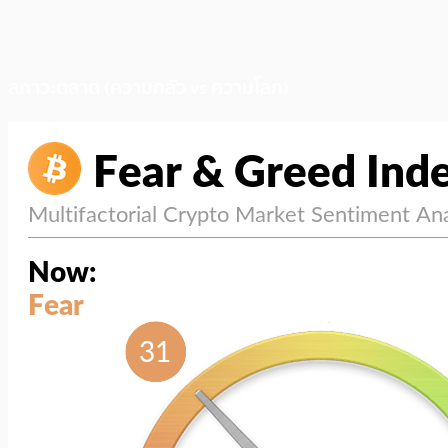
สภาวะตลาด (ความกลัว vs ความโลภ)