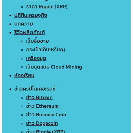
ราคา Ripple (XRP)
ปฏิทินเศรษฐกิจ
บทความ
รีวิวผลิตภัณฑ์
เว็บซื้อขาย
กระเป๋าเก็บเหรียญ
เครื่องขุด
เว็บขุดแบบ Cloud Mining
ห้องเรียน
ข่าวคริปโตเคอเรนซี่
ข่าว Bitcoin
ข่าว Ethereum
ข่าว Binance Coin
ข่าว Dogecoin
ข่าว Ripple (XRP)