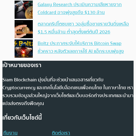
Galaxy Research ประเมินความเสียหายจาก
Coldcard อาจพุ่งสูงถึง $130 ล้าน
ตลาดคริปโตซบเซา วอลุ่มซื้อขายรายวันดิ่งเหลือ
$1.5 หมื่นล้าน ต่ำสุดตั้งแต่ต้นปี 2026
Boltz ประกาศระงับให้บริการ Bitcoin Swap
ชั่วคราว หลังตัวเลขการใช้ AI แฮ็กระบบพุ่งสูง
เป้าหมายของเรา
Siam Blockchain มุ่งมั่นที่จะช่วยนำเสนอสารเกี่ยวกับ
Cryptocurrency และเทคโนโลยีบล็อกเชนเพื่อคนไทย ในภาษาไทย เรา
รวบรวมข้อมูลส่วนใหญ่จากเว็บไซต์และเว็บบอร์ดต่างประเทศและนำมา
แปลส่งตรงถึงฟีดคุณ
เกี่ยวกับเว็บไซต์นี้
ทีมงาน
ติดต่อเรา