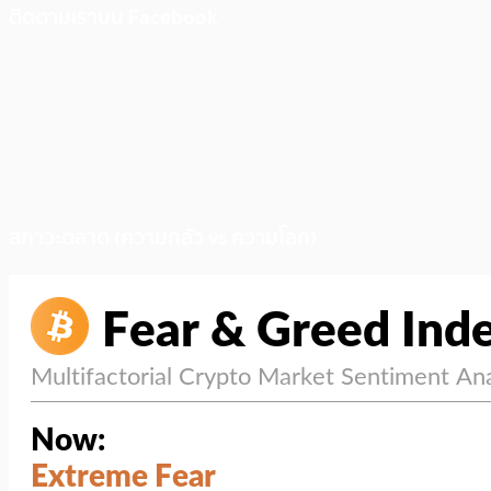
ติดตามเราบน Facebook
สภาวะตลาด (ความกลัว vs ความโลภ)