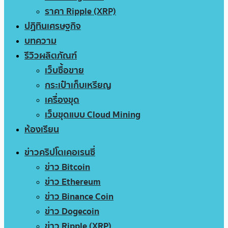
ราคา Ripple (XRP)
ปฏิทินเศรษฐกิจ
บทความ
รีวิวผลิตภัณฑ์
เว็บซื้อขาย
กระเป๋าเก็บเหรียญ
เครื่องขุด
เว็บขุดแบบ Cloud Mining
ห้องเรียน
ข่าวคริปโตเคอเรนซี่
ข่าว Bitcoin
ข่าว Ethereum
ข่าว Binance Coin
ข่าว Dogecoin
ข่าว Ripple (XRP)