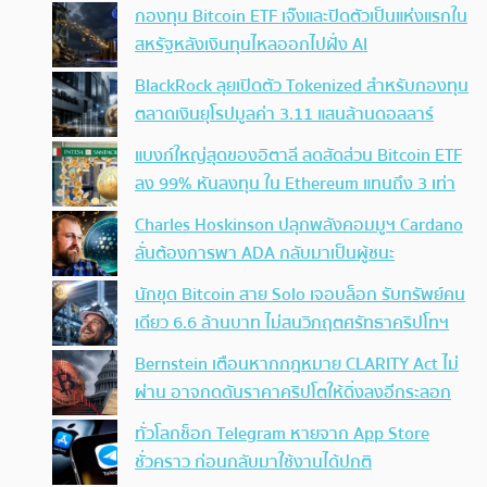
กองทุน Bitcoin ETF เจ๊งและปิดตัวเป็นแห่งแรกใน
สหรัฐหลังเงินทุนไหลออกไปฝั่ง AI
BlackRock ลุยเปิดตัว Tokenized สำหรับกองทุน
ตลาดเงินยุโรปมูลค่า 3.11 แสนล้านดอลลาร์
แบงก์ใหญ่สุดของอิตาลี ลดสัดส่วน Bitcoin ETF
ลง 99% หันลงทุน ใน Ethereum แทนถึง 3 เท่า
Charles Hoskinson ปลุกพลังคอมมูฯ Cardano
ลั่นต้องการพา ADA กลับมาเป็นผู้ชนะ
นักขุด Bitcoin สาย Solo เจอบล็อก รับทรัพย์คน
เดียว 6.6 ล้านบาท ไม่สนวิกฤตศรัทธาคริปโทฯ
Bernstein เตือนหากกฎหมาย CLARITY Act ไม่
ผ่าน อาจกดดันราคาคริปโตให้ดิ่งลงอีกระลอก
ทั่วโลกช็อก Telegram หายจาก App Store
ชั่วคราว ก่อนกลับมาใช้งานได้ปกติ