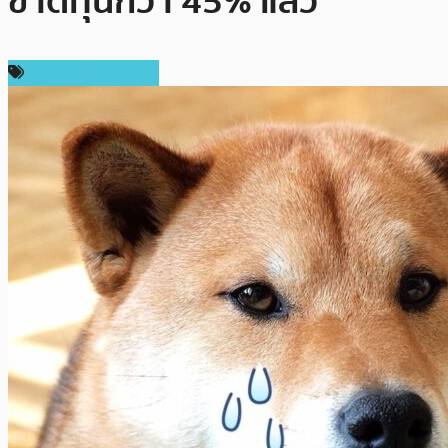
ขาดทุนกว่า 45% แล้ว
ข่าวคริปโตเคอเรนซี่