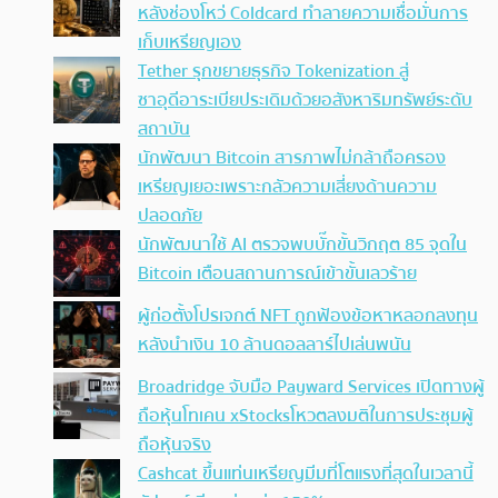
หลังช่องโหว่ Coldcard ทำลายความเชื่อมั่นการ
เก็บเหรียญเอง
Tether รุกขยายธุรกิจ Tokenization สู่
ซาอุดีอาระเบียประเดิมด้วยอสังหาริมทรัพย์ระดับ
สถาบัน
นักพัฒนา Bitcoin สารภาพไม่กล้าถือครอง
เหรียญเยอะเพราะกลัวความเสี่ยงด้านความ
ปลอดภัย
นักพัฒนาใช้ AI ตรวจพบบั๊กขั้นวิกฤต 85 จุดใน
Bitcoin เตือนสถานการณ์เข้าขั้นเลวร้าย
ผู้ก่อตั้งโปรเจกต์ NFT ถูกฟ้องข้อหาหลอกลงทุน
หลังนำเงิน 10 ล้านดอลลาร์ไปเล่นพนัน
Broadridge จับมือ Payward Services เปิดทางผู้
ถือหุ้นโทเคน xStocksโหวตลงมติในการประชุมผู้
ถือหุ้นจริง
Cashcat ขึ้นแท่นเหรียญมีมที่โตแรงที่สุดในเวลานี้