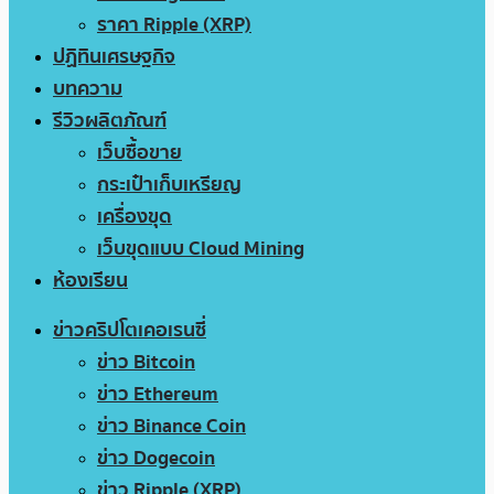
ราคา Ripple (XRP)
ปฏิทินเศรษฐกิจ
บทความ
รีวิวผลิตภัณฑ์
เว็บซื้อขาย
กระเป๋าเก็บเหรียญ
เครื่องขุด
เว็บขุดแบบ Cloud Mining
ห้องเรียน
ข่าวคริปโตเคอเรนซี่
ข่าว Bitcoin
ข่าว Ethereum
ข่าว Binance Coin
ข่าว Dogecoin
ข่าว Ripple (XRP)