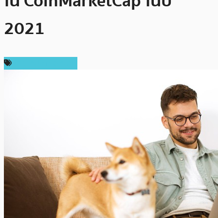
ใน CoinMarketCap ในปี
2021
ข่าวคริปโตเคอเรนซี่