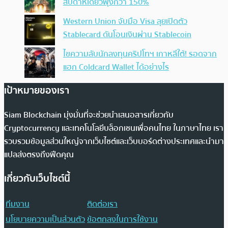
สัปดาห์เดียวพุ่งกว่า 150%
Western Union จับมือ Visa ลุยเปิดตัว
Stablecard ดันโอนเงินผ่าน Stablecoin
ไขความลับนักลงทุนคริปโทฯ เกาหลีใต้! รอดจาก
แฮก Coldcard Wallet ได้อย่างไร
เป้าหมายของเรา
Siam Blockchain มุ่งมั่นที่จะช่วยนำเสนอสารเกี่ยวกับ
Cryptocurrency และเทคโนโลยีบล็อกเชนเพื่อคนไทย ในภาษาไทย เรา
รวบรวมข้อมูลส่วนใหญ่จากเว็บไซต์และเว็บบอร์ดต่างประเทศและนำมา
แปลส่งตรงถึงฟีดคุณ
เกี่ยวกับเว็บไซต์นี้
ทีมงาน
ติดต่อเรา
นโยบายความเป็นส่วนตัว
ข้อตกลงในการใช้งาน