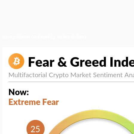
สภาวะตลาด (ความกลัว vs ความโลภ)