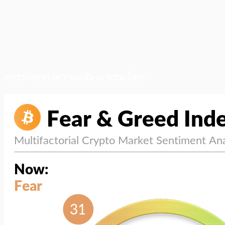
สภาวะตลาด (ความกลัว vs ความโลภ)