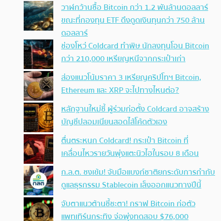
วาฬกว้านซื้อ Bitcoin กว่า 1.2 พันล้านดอลลาร์
ขณะที่กองทุน ETF ดึงดูดเงินทุนกว่า 750 ล้าน
ดอลลาร์
ช่องโหว่ Coldcard ทำพิษ นักลงทุนโอน Bitcoin
กว่า 210,000 เหรียญหนีจากกระเป๋าเก่า
ส่องแนวโน้มราคา 3 เหรียญคริปโทฯ Bitcoin,
Ethereum และ XRP จะไปทางไหนต่อ?
หลักฐานใหม่ชี้ ผู้ร่วมก่อตั้ง Coldcard อาจสร้าง
บัญชีปลอมเนียนสอดไส้โค้ดตัวเอง
ตื่นตระหนก Coldcard! กระเป๋า Bitcoin ที่
เคลื่อนไหวรายวันพุ่งแตะนิวไฮในรอบ 8 เดือน
ก.ล.ต. ชงเข้ม! จับมือแบงก์ชาติยกระดับการกำกับ
ดูแลธุรกรรม Stablecoin เล็งออกแนวทางปีนี้
จับตาแนวต้านชี้ชะตา! กราฟ Bitcoin ก่อตัว
แพทเทิร์นกระทิง จ่อพุ่งทดสอบ $76,000