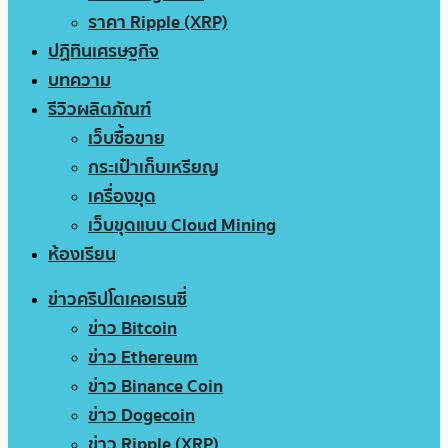
ราคา Ripple (XRP)
ปฏิทินเศรษฐกิจ
บทความ
รีวิวผลิตภัณฑ์
เว็บซื้อขาย
กระเป๋าเก็บเหรียญ
เครื่องขุด
เว็บขุดแบบ Cloud Mining
ห้องเรียน
ข่าวคริปโตเคอเรนซี่
ข่าว Bitcoin
ข่าว Ethereum
ข่าว Binance Coin
ข่าว Dogecoin
ข่าว Ripple (XRP)