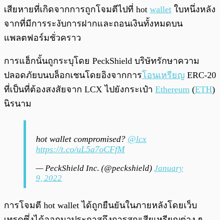
เสียหายที่เกิดจากการถูกโจมตีไปที่ hot
wallet
ใบหนึ่งหลัง
จากที่มีการระงับการฝากและถอนเงินทั้งหมดบน
แพลตฟอร์มชั่วคราว
การแฮ็กนั้นถูกระบุโดย PeckShield บริษัทรักษาความ
ปลอดภัยบนบล็อกเชนโดยอิงจากการ
โอนเหรียญ
ERC-20
ที่เป็นที่ต้องสงสัยจาก LCX ไปยังกระเป๋า
Ethereum
(
ETH
)
นิรนาม
hot wallet compromised?
@lcx
https://t.co/uL5a7oCFfM
— PeckShield Inc. (@peckshield)
January
9, 2022
การโจมตี hot wallet ได้ถูกยืนยันในภายหลังโดยเว็บ
เทรดซึ่งได้ออกมาประกาสถึงการสูญเสียเหรียญต่าง ๆ