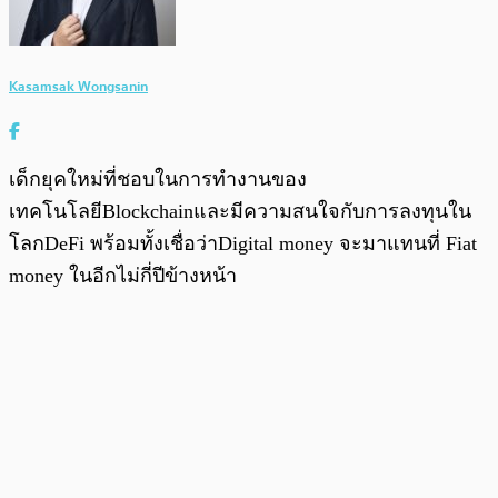
Kasamsak Wongsanin
เด็กยุคใหม่ที่ชอบในการทำงานของ
เทคโนโลยีBlockchainและมีความสนใจกับการลงทุนใน
โลกDeFi พร้อมทั้งเชื่อว่าDigital money จะมาแทนที่ Fiat
money ในอีกไม่กี่ปีข้างหน้า