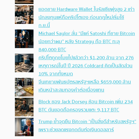
ยอดขาย Hardware Wallet ในรัสเซียพุ่งสูง 2 เท่า
นักลงทุนแห่ถือคริปโตเอง ก่อนกฎใหม่เริ่มใช้
ก.ย.นี้
Michael Saylor ลั่น “มีแค่ Satoshi ที่ขาย Bitcoin
น้อยกว่าผม” หลัง Strategy ถือ BTC ทะลุ
840,000 BTC
คริปโตถูกขโมยไปแล้วกว่า $1,200 ล้าน จาก 276
เหตุการณ์ในปี ปี 2026 Coldcard คิดเป็นสัดส่วน
10% จากทั้งหมด
จีนเทขายพันธบัตรสหรัฐฯเหลือ $659,000 ล้าน
เดินหน้าสะสมทองคำต่อเนื่องแทน
Block ของ Jack Dorsey ช้อน Bitcoin เพิ่ม 234
BTC ดันยอดถือครองรวมแตะ 9,117 BTC
Trump ย้ำจุดยืน Bitcoin “เป็นสิ่งดีสำหรับสหรัฐฯ”
เพราะช่วยลดแรงกดดันต่อเงินดอลลาร์