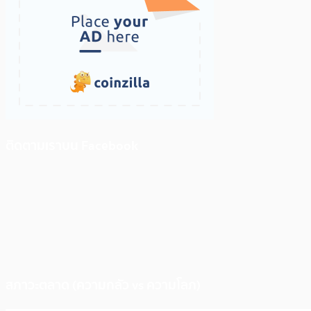
ติดตามเราบน Facebook
สภาวะตลาด (ความกลัว vs ความโลภ)