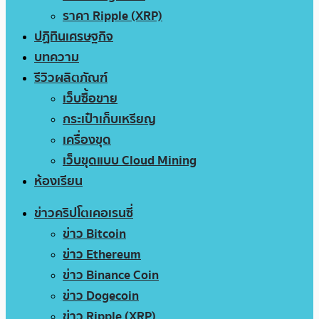
ราคา Ripple (XRP)
ปฏิทินเศรษฐกิจ
บทความ
รีวิวผลิตภัณฑ์
เว็บซื้อขาย
กระเป๋าเก็บเหรียญ
เครื่องขุด
เว็บขุดแบบ Cloud Mining
ห้องเรียน
ข่าวคริปโตเคอเรนซี่
ข่าว Bitcoin
ข่าว Ethereum
ข่าว Binance Coin
ข่าว Dogecoin
ข่าว Ripple (XRP)