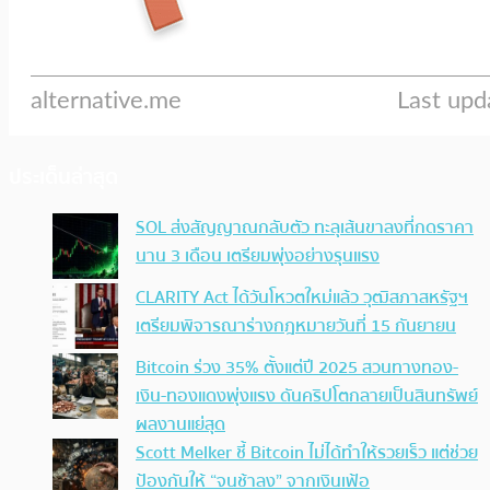
ประเด็นล่าสุด
SOL ส่งสัญญาณกลับตัว ทะลุเส้นขาลงที่กดราคา
นาน 3 เดือน เตรียมพุ่งอย่างรุนแรง
CLARITY Act ได้วันโหวตใหม่แล้ว วุฒิสภาสหรัฐฯ
เตรียมพิจารณาร่างกฎหมายวันที่ 15 กันยายน
Bitcoin ร่วง 35% ตั้งแต่ปี 2025 สวนทางทอง-
เงิน-ทองแดงพุ่งแรง ดันคริปโตกลายเป็นสินทรัพย์
ผลงานแย่สุด
Scott Melker ชี้ Bitcoin ไม่ได้ทำให้รวยเร็ว แต่ช่วย
ป้องกันให้ “จนช้าลง” จากเงินเฟ้อ