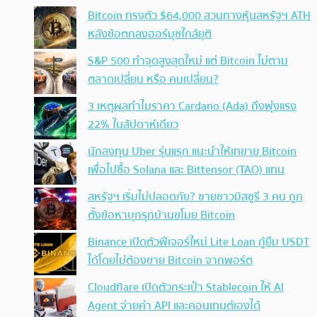
Bitcoin ทรงตัว $64,000 สวนทางหุ้นสหรัฐฯ ATH
หลังข้อตกลงฮอร์มุซใกล้ยุติ
S&P 500 ทำจุดสูงสุดใหม่ แต่ Bitcoin ไม่ตาม
ตลาดเปลี่ยน หรือ คนเปลี่ยน?
3 เหตุผลทำไมราคา Cardano (Ada) ถึงพุ่งแรง
22% ในสัปดาห์เดียว
นักลงทุน Uber รุ่นแรก แนะนำให้เทขาย Bitcoin
เพื่อไปซื้อ Solana และ Bittensor (TAO) แทน
สหรัฐฯ เริ่มไม่ปลอดภัย? ชายชาวมิสซูรี 3 คน ถูก
ตั้งข้อหาบุกรุกบ้านขโมย Bitcoin
Binance เปิดตัวฟีเจอร์ใหม่ Lite Loan กู้ยืม USDT
ได้โดยไม่ต้องขาย Bitcoin จากพอร์ต
Cloudflare เปิดตัวกระเป๋า Stablecoin ให้ AI
Agent จ่ายค่า API และคอนเทนต์เองได้