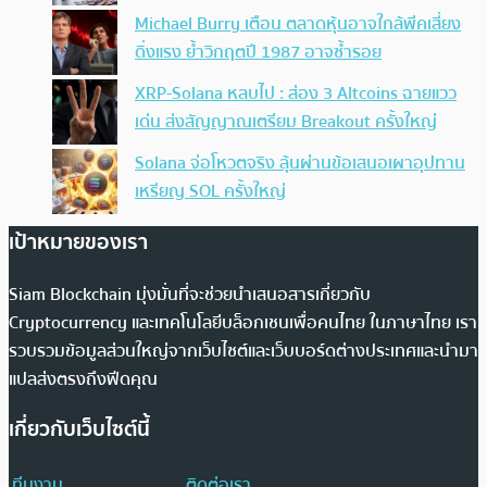
Michael Burry เตือน ตลาดหุ้นอาจใกล้พีคเสี่ยง
ดิ่งแรง ย้ำวิกฤตปี 1987 อาจซ้ำรอย
XRP-Solana หลบไป : ส่อง 3 Altcoins ฉายแวว
เด่น ส่งสัญญาณเตรียม Breakout ครั้งใหญ่
Solana จ่อโหวตจริง ลุ้นผ่านข้อเสนอเผาอุปทาน
เหรียญ SOL ครั้งใหญ่
เป้าหมายของเรา
Siam Blockchain มุ่งมั่นที่จะช่วยนำเสนอสารเกี่ยวกับ
Cryptocurrency และเทคโนโลยีบล็อกเชนเพื่อคนไทย ในภาษาไทย เรา
รวบรวมข้อมูลส่วนใหญ่จากเว็บไซต์และเว็บบอร์ดต่างประเทศและนำมา
แปลส่งตรงถึงฟีดคุณ
เกี่ยวกับเว็บไซต์นี้
ทีมงาน
ติดต่อเรา