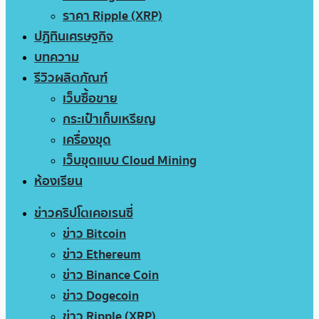
ราคา Ripple (XRP)
ปฏิทินเศรษฐกิจ
บทความ
รีวิวผลิตภัณฑ์
เว็บซื้อขาย
กระเป๋าเก็บเหรียญ
เครื่องขุด
เว็บขุดแบบ Cloud Mining
ห้องเรียน
ข่าวคริปโตเคอเรนซี่
ข่าว Bitcoin
ข่าว Ethereum
ข่าว Binance Coin
ข่าว Dogecoin
ข่าว Ripple (XRP)