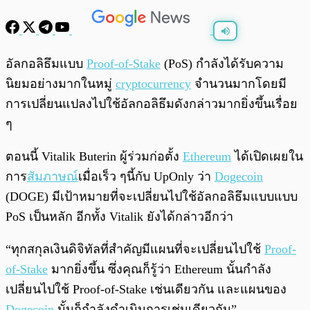
พร้อมเล่น
0:00
/
0:00
อัลกอลิธึมแบบ
Proof-of-Stake
(PoS) กำลังได้รับความ
นิยมอย่างมากในหมู่
cryptocurrency
จำนวนมากโดยมี
การเปลี่ยนแปลงไปใช้อัลกอลิธึมดังกล่าวมากยิ่งขึ้นเรื่อย
ๆ
ตอนนี้ Vitalik Buterin ผู้ร่วมก่อตั้ง
Ethereum
ได้เปิดเผยใน
การ
สัมภาษณ์
เมื่อเร็ว ๆนี้กับ UpOnly ว่า
Dogecoin
(DOGE) มีเป้าหมายที่จะเปลี่ยนไปใช้อัลกอลิธึมแบบแบบ
PoS เป็นหลัก อีกทั้ง Vitalik ยังได้กล่าวอีกว่า
“ทุกสกุลเงินดิจิทัลที่สำคัญมีแผนที่จะเปลี่ยนไปใช้
Proof-
of-Stake
มากยิ่งขึ้น ซึ่งคุณก็รู้ว่า Ethereum นั้นกำลัง
เปลี่ยนไปใช้ Proof-of-Stake เช่นเดียวกัน และแผนของ
Dogecoin
นั้นก็กำลังดำเนินการเช่นเดียวกัน”