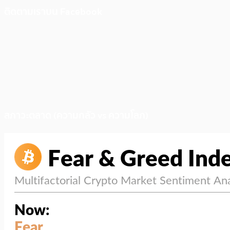
ติดตามเราบน Facebook
สภาวะตลาด (ความกลัว vs ความโลภ)