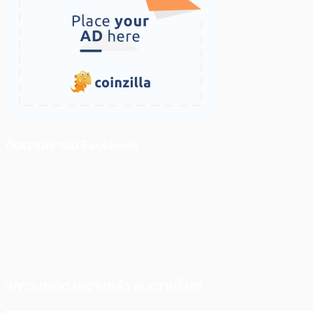
ติดตามเราบน Facebook
สภาวะตลาด (ความกลัว vs ความโลภ)