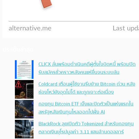
ประเด็นล่าสุด
CLICX ลั่นพร้อมดำเนินคดีผู้ตั้งใจบิดหนี้ พร้อมปิด
รับสมัครชั่วคราวหลังคนแห่ยื่นจนระบบล้น
Coldcard เตือนผู้ใช้งานรีบย้าย Bitcoin ด่วน หลัง
ช่องโหว่ยังอุดไม่ได้ และถูกเจาะต่อเนื่อง
กองทุน Bitcoin ETF เจ๊งและปิดตัวเป็นแห่งแรกใน
สหรัฐหลังเงินทุนไหลออกไปฝั่ง AI
BlackRock ลุยเปิดตัว Tokenized สำหรับกองทุน
ตลาดเงินยุโรปมูลค่า 3.11 แสนล้านดอลลาร์