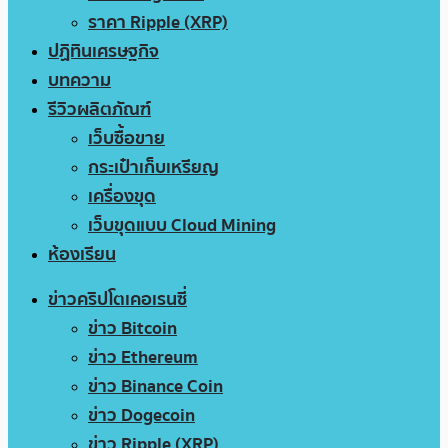
ราคา Ripple (XRP)
ปฏิทินเศรษฐกิจ
บทความ
รีวิวผลิตภัณฑ์
เว็บซื้อขาย
กระเป๋าเก็บเหรียญ
เครื่องขุด
เว็บขุดแบบ Cloud Mining
ห้องเรียน
ข่าวคริปโตเคอเรนซี่
ข่าว Bitcoin
ข่าว Ethereum
ข่าว Binance Coin
ข่าว Dogecoin
ข่าว Ripple (XRP)