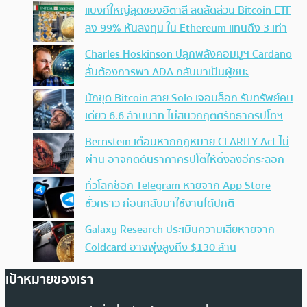
แบงก์ใหญ่สุดของอิตาลี ลดสัดส่วน Bitcoin ETF
ลง 99% หันลงทุน ใน Ethereum แทนถึง 3 เท่า
Charles Hoskinson ปลุกพลังคอมมูฯ Cardano
ลั่นต้องการพา ADA กลับมาเป็นผู้ชนะ
นักขุด Bitcoin สาย Solo เจอบล็อก รับทรัพย์คน
เดียว 6.6 ล้านบาท ไม่สนวิกฤตศรัทธาคริปโทฯ
Bernstein เตือนหากกฎหมาย CLARITY Act ไม่
ผ่าน อาจกดดันราคาคริปโตให้ดิ่งลงอีกระลอก
ทั่วโลกช็อก Telegram หายจาก App Store
ชั่วคราว ก่อนกลับมาใช้งานได้ปกติ
Galaxy Research ประเมินความเสียหายจาก
Coldcard อาจพุ่งสูงถึง $130 ล้าน
เป้าหมายของเรา