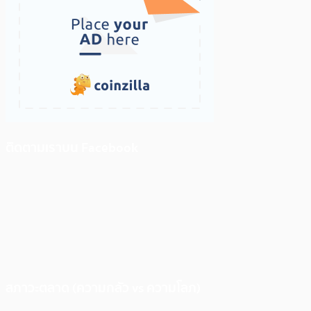
ติดตามเราบน Facebook
สภาวะตลาด (ความกลัว vs ความโลภ)