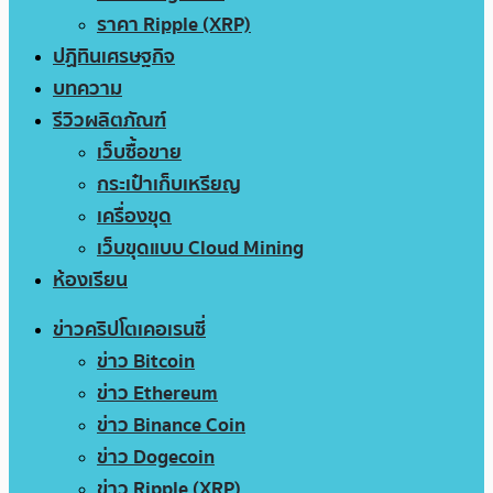
ราคา Ripple (XRP)
ปฏิทินเศรษฐกิจ
บทความ
รีวิวผลิตภัณฑ์
เว็บซื้อขาย
กระเป๋าเก็บเหรียญ
เครื่องขุด
เว็บขุดแบบ Cloud Mining
ห้องเรียน
ข่าวคริปโตเคอเรนซี่
ข่าว Bitcoin
ข่าว Ethereum
ข่าว Binance Coin
ข่าว Dogecoin
ข่าว Ripple (XRP)