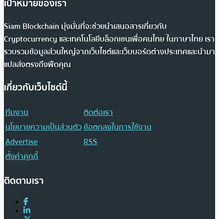
เป้าหมายของเรา
Siam Blockchain มุ่งมั่นที่จะช่วยนำเสนอสารเกี่ยวกับ
Cryptocurrency และเทคโนโลยีบล็อกเชนเพื่อคนไทย ในภาษาไทย เรา
รวบรวมข้อมูลส่วนใหญ่จากเว็บไซต์และเว็บบอร์ดต่างประเทศและนำมา
แปลส่งตรงถึงฟีดคุณ
เกี่ยวกับเว็บไซต์นี้
ทีมงาน
ติดต่อเรา
นโยบายความเป็นส่วนตัว
ข้อตกลงในการใช้งาน
Advertise
RSS
ตั้งค่าคุกกี้
ติดตามเรา