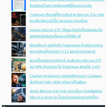
รับสมัครชั่วคราวหลังคนแห่ยื่นจนระบบล้น
Coldcard เตือนผู้ใช้งานรีบย้าย Bitcoin ด่วน หลัง
ช่องโหว่ยังอุดไม่ได้ และถูกเจาะต่อเนื่อง
กองทุน Bitcoin ETF เจ๊งและปิดตัวเป็นแห่งแรกใน
สหรัฐหลังเงินทุนไหลออกไปฝั่ง AI
BlackRock ลุยเปิดตัว Tokenized สำหรับกองทุน
ตลาดเงินยุโรปมูลค่า 3.11 แสนล้านดอลลาร์
แบงก์ใหญ่สุดของอิตาลี ลดสัดส่วน Bitcoin ETF
ลง 99% หันลงทุน ใน Ethereum แทนถึง 3 เท่า
Charles Hoskinson ปลุกพลังคอมมูฯ Cardano
ลั่นต้องการพา ADA กลับมาเป็นผู้ชนะ
นักขุด Bitcoin สาย Solo เจอบล็อก รับทรัพย์คน
เดียว 6.6 ล้านบาท ไม่สนวิกฤตศรัทธาคริปโทฯ