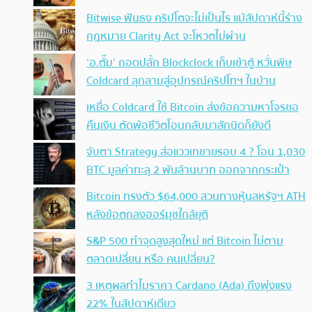
Bitwise ฟันธง คริปโตจะไม่เป็นไร แม้สัปดาห์นี้ร่าง
กฎหมาย Clarity Act จะโหวตไม่ผ่าน
‘อ.ตั๊ม’ ถอดปลั้ก Blockclock เก็บเข้าตู้ หวั่นพิษ
Coldcard ลุกลามสู่อุปกรณ์คริปโทฯ ในบ้าน
เหยื่อ Coldcard ใช้ Bitcoin ส่งข้อความหาโจรขอ
คืนเงิน ตัดพ้อชีวิตโอนกลับมาสักนิดก็ยังดี
จับตา Strategy ส่อแววเทขายรอบ 4 ? โอน 1,030
BTC มูลค่าทะลุ 2 พันล้านบาท ออกจากกระเป๋า
Bitcoin ทรงตัว $64,000 สวนทางหุ้นสหรัฐฯ ATH
หลังข้อตกลงฮอร์มุซใกล้ยุติ
S&P 500 ทำจุดสูงสุดใหม่ แต่ Bitcoin ไม่ตาม
ตลาดเปลี่ยน หรือ คนเปลี่ยน?
3 เหตุผลทำไมราคา Cardano (Ada) ถึงพุ่งแรง
22% ในสัปดาห์เดียว