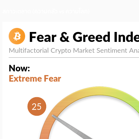
สภาวะตลาด (ความกลัว vs ความโลภ)