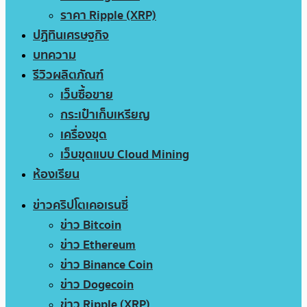
ราคา Ripple (XRP)
ปฏิทินเศรษฐกิจ
บทความ
รีวิวผลิตภัณฑ์
เว็บซื้อขาย
กระเป๋าเก็บเหรียญ
เครื่องขุด
เว็บขุดแบบ Cloud Mining
ห้องเรียน
ข่าวคริปโตเคอเรนซี่
ข่าว Bitcoin
ข่าว Ethereum
ข่าว Binance Coin
ข่าว Dogecoin
ข่าว Ripple (XRP)