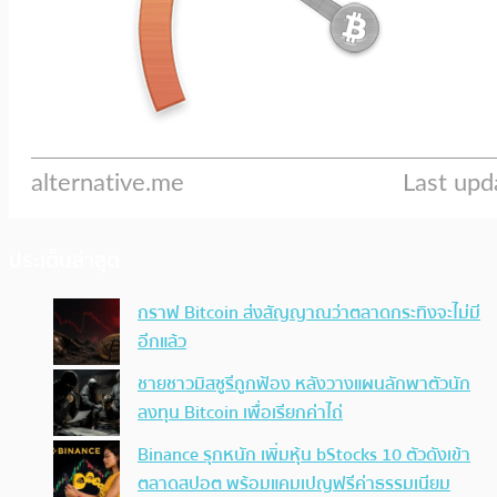
ประเด็นล่าสุด
กราฟ Bitcoin ส่งสัญญาณว่าตลาดกระทิงจะไม่มี
อีกแล้ว
ชายชาวมิสซูรีถูกฟ้อง หลังวางแผนลักพาตัวนัก
ลงทุน Bitcoin เพื่อเรียกค่าไถ่
Binance รุกหนัก เพิ่มหุ้น bStocks 10 ตัวดังเข้า
ตลาดสปอต พร้อมแคมเปญฟรีค่าธรรมเนียม