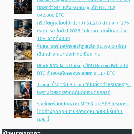
น้อยกว่าผม” หลัง Strategy ถือ BTC ทะลุ
840,000 BTC
คริปโตถูกขโมยไปแล้วกว่า $1,200 ล้าน จาก 276
เหตุการณ์ในปี ปี 2026 Coldcard คิดเป็นสัดส่วน
10% จากทั้งหมด
จีนเทขายพันธบัตรสหรัฐฯเหลือ $659,000 ล้าน
เดินหน้าสะสมทองคำต่อเนื่องแทน
Block ของ Jack Dorsey ช้อน Bitcoin เพิ่ม 234
BTC ดันยอดถือครองรวมแตะ 9,117 BTC
Trump ย้ำจุดยืน Bitcoin “เป็นสิ่งดีสำหรับสหรัฐฯ”
เพราะช่วยลดแรงกดดันต่อเงินดอลลาร์
รัสเซียเตรียมเปิดตลาด MOEX และ SPB เทรดคริป
โตอย่างถูกกฎหมายหลังกฎหมายใหม่เริ่มใช้ 1
ก.ย. นี้
เป้าหมายของเรา