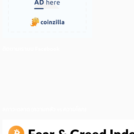
ติดตามเราบน Facebook
สภาวะตลาด (ความกลัว vs ความโลภ)