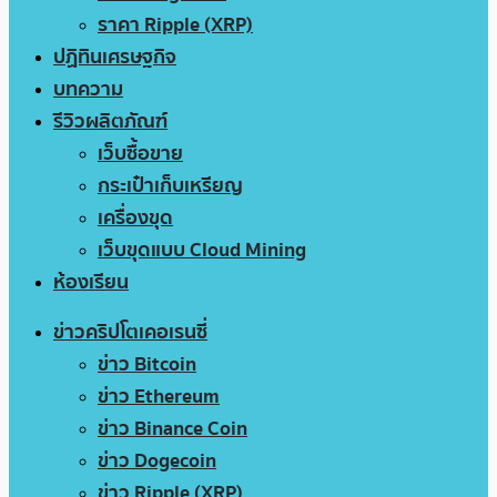
ราคา Ripple (XRP)
ปฏิทินเศรษฐกิจ
บทความ
รีวิวผลิตภัณฑ์
เว็บซื้อขาย
กระเป๋าเก็บเหรียญ
เครื่องขุด
เว็บขุดแบบ Cloud Mining
ห้องเรียน
ข่าวคริปโตเคอเรนซี่
ข่าว Bitcoin
ข่าว Ethereum
ข่าว Binance Coin
ข่าว Dogecoin
ข่าว Ripple (XRP)