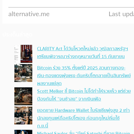
ประเด็นล่าสุด
CLARITY Act ได้วันโหวตใหม่แล้ว วุฒิสภาสหรัฐฯ
เตรียมพิจารณาร่างกฎหมายวันที่ 15 กันยายน
Bitcoin ร่วง 35% ตั้งแต่ปี 2025 สวนทางทอง-
เงิน-ทองแดงพุ่งแรง ดันคริปโตกลายเป็นสินทรัพย์
ผลงานแย่สุด
Scott Melker ชี้ Bitcoin ไม่ได้ทำให้รวยเร็ว แต่ช่วย
ป้องกันให้ “จนช้าลง” จากเงินเฟ้อ
ยอดขาย Hardware Wallet ในรัสเซียพุ่งสูง 2 เท่า
นักลงทุนแห่ถือคริปโตเอง ก่อนกฎใหม่เริ่มใช้
ก.ย.นี้
Michael Saylor ลั่น “มีแค่ Satoshi ที่ขาย Bitcoin