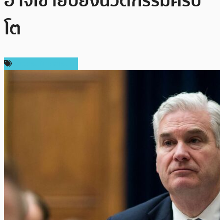
อาจเข้ายับยั้งนวัตกรรมคริป
โต
ข่าวคริปโตเคอเรนซี่