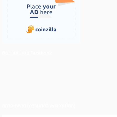
ติดตามเราบน Facebook
สภาวะตลาด (ความกลัว vs ความโลภ)