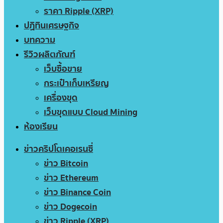
ราคา Ripple (XRP)
ปฏิทินเศรษฐกิจ
บทความ
รีวิวผลิตภัณฑ์
เว็บซื้อขาย
กระเป๋าเก็บเหรียญ
เครื่องขุด
เว็บขุดแบบ Cloud Mining
ห้องเรียน
ข่าวคริปโตเคอเรนซี่
ข่าว Bitcoin
ข่าว Ethereum
ข่าว Binance Coin
ข่าว Dogecoin
ข่าว Ripple (XRP)