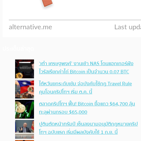
ประเด็นล่าสุด
‘เต๋า เศรษฐพงศ์’ งานเข้า NAS โดนแฮกเกอร์ฝัง
ไวรัสเรียกค่าไถ่ Bitcoin เป็นจำนวน 0.07 BTC
ไต้หวันยกระดับเข้ม จ่อบังคับใช้กฏ Travel Rule
คุมโอนคริปโทฯ เริ่ม ต.ค. นี้
ตลาดคริปโทฯ ฟื้น! Bitcoin ยื้อแถว $64,700 ลุ้น
ทะลุผ่านกรอบ $65,000
ปูตินตัดหน้าทรัมป์ เซ็นลงนามอนุมัติกฎหมายคริป
โทฯ ฉบับแรก เริ่มมีผลบังคับใช้ 1 ก.ย. นี้