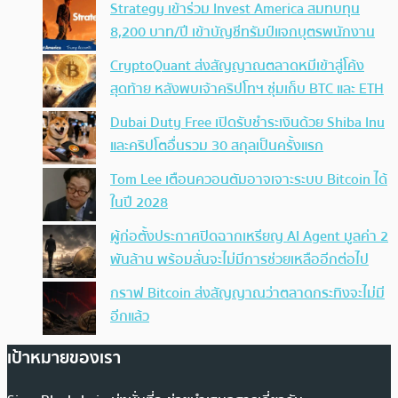
Strategy เข้าร่วม Invest America สมทบทุน
8,200 บาท/ปี เข้าบัญชีทรัมป์แจกบุตรพนักงาน
CryptoQuant ส่งสัญญาณตลาดหมีเข้าสู่โค้ง
สุดท้าย หลังพบเจ้าคริปโทฯ ซุ่มเก็บ BTC และ ETH
Dubai Duty Free เปิดรับชำระเงินด้วย Shiba Inu
และคริปโตอื่นรวม 30 สกุลเป็นครั้งแรก
Tom Lee เตือนควอนตัมอาจเจาะระบบ Bitcoin ได้
ในปี 2028
ผู้ก่อตั้งประกาศปิดฉากเหรียญ AI Agent มูลค่า 2
พันล้าน พร้อมลั่นจะไม่มีการช่วยเหลืออีกต่อไป
กราฟ Bitcoin ส่งสัญญาณว่าตลาดกระทิงจะไม่มี
อีกแล้ว
เป้าหมายของเรา