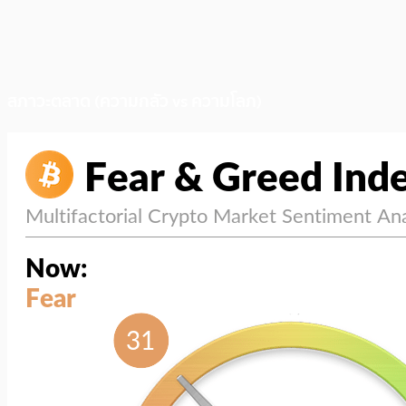
สภาวะตลาด (ความกลัว vs ความโลภ)