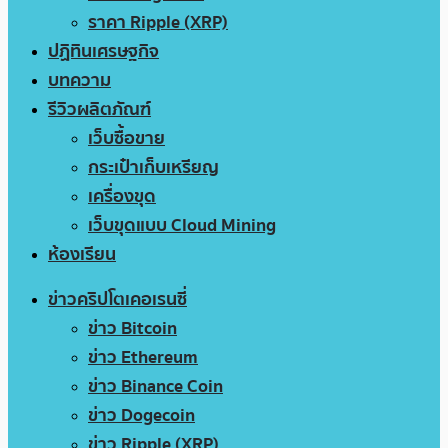
ราคา Ripple (XRP)
ปฏิทินเศรษฐกิจ
บทความ
รีวิวผลิตภัณฑ์
เว็บซื้อขาย
กระเป๋าเก็บเหรียญ
เครื่องขุด
เว็บขุดแบบ Cloud Mining
ห้องเรียน
ข่าวคริปโตเคอเรนซี่
ข่าว Bitcoin
ข่าว Ethereum
ข่าว Binance Coin
ข่าว Dogecoin
ข่าว Ripple (XRP)