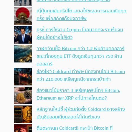
ญี่ปุ่นคุมเข้มคริปโต เสนอให้ชะลอการถอนเงินทุก
ครั้ง เพื่อสกัดแก๊งมิจฉาชีพ
กูรูชี้ การใช้งาน Crypto ในอนาคตจะราบรื่นจน
ผู้คนใช้อย่างไม่รู้ตัว
วาฬกว้านซื้อ Bitcoin กว่า 1.2 พันล้านดอลลาร์
ขณะที่กองทุน ETF ดึงดูดเงินทุนกว่า 750 ล้าน
ดอลลาร์
ช่องโหว่ Coldcard ทำพิษ นักลงทุนโอน Bitcoin
กว่า 210,000 เหรียญหนีจากกระเป๋าเก่า
ส่องแนวโน้มราคา 3 เหรียญคริปโทฯ Bitcoin,
Ethereum และ XRP จะไปทางไหนต่อ?
หลักฐานใหม่ชี้ ผู้ร่วมก่อตั้ง Coldcard อาจสร้าง
บัญชีปลอมเนียนสอดไส้โค้ดตัวเอง
ตื่นตระหนก Coldcard! กระเป๋า Bitcoin ที่