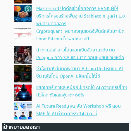
Mastercard ปิดดีลเข้าซื้อกิจการ BVNK ผู้ให้
บริการโครงสร้างพื้นฐาน Stablecoin มูลค่า 1.8
พันล้านดอลลาร์
Cryptoquant เผยกองทุนเฮดจ์ฟันด์กลับมาเปิด
Long Bitcoin ในรอบหลายปี
น้ำตานอง! สาวโดนแฮกเงินจัดงานแต่ง บน
Polygon กว่า 3.5 แสนบาท วอนชุมชนช่วยเหลือ
จำใจย้าย! ทีมนักพัฒนา Bitcoin Red หันซบ AI
จีน หลังโดน OpenAI บล็อกไม่ให้ใช้
แฮกเกอร์เกาหลีเหนืออัปเกรดใช้ AI กวาดคริปโทฯ
ทั่วโลก ตัวเลขพุ่งแตะ 66%
AI Future Ready #2 จัด Workshop ฟรี สอน
SME ใช้ AI ทำงานจริง 14 ส.ค. นี้
เป้าหมายของเรา