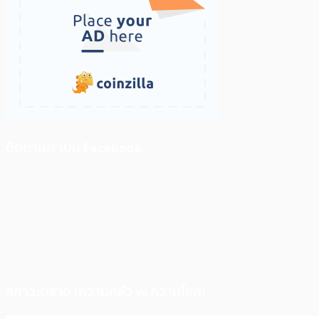
ติดตามเราบน Facebook
สภาวะตลาด (ความกลัว vs ความโลภ)