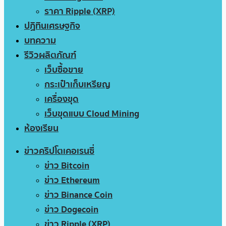
ราคา Ripple (XRP)
ปฏิทินเศรษฐกิจ
บทความ
รีวิวผลิตภัณฑ์
เว็บซื้อขาย
กระเป๋าเก็บเหรียญ
เครื่องขุด
เว็บขุดแบบ Cloud Mining
ห้องเรียน
ข่าวคริปโตเคอเรนซี่
ข่าว Bitcoin
ข่าว Ethereum
ข่าว Binance Coin
ข่าว Dogecoin
ข่าว Ripple (XRP)