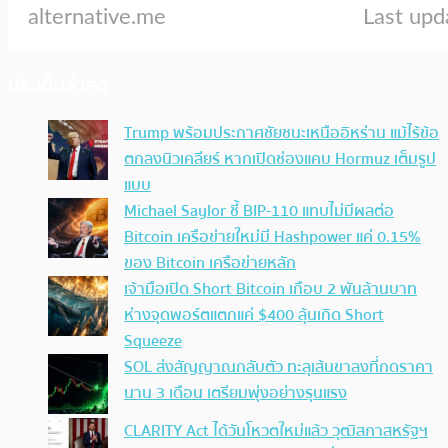
ประเด็นล่าสุด
Trump พร้อมประกาศชัยชนะเหนืออิหร่าน แม้ไร้ข้อ
ตกลงนิวเคลียร์ หากเปิดช่องแคบ Hormuz เต็มรูป
แบบ
Michael Saylor ชี้ BIP-110 แทบไม่มีผลต่อ
Bitcoin เครือข่ายใหม่มี Hashpower แค่ 0.15%
ของ Bitcoin เครือข่ายหลัก
เจ้ามือเปิด Short Bitcoin เกือบ 2 พันล้านบาท
ห่างจุดพอร์ตแตกแค่ $400 ลุ้นเกิด Short
Squeeze
SOL ส่งสัญญาณกลับตัว ทะลุเส้นขาลงที่กดราคา
นาน 3 เดือน เตรียมพุ่งอย่างรุนแรง
CLARITY Act ได้วันโหวตใหม่แล้ว วุฒิสภาสหรัฐฯ