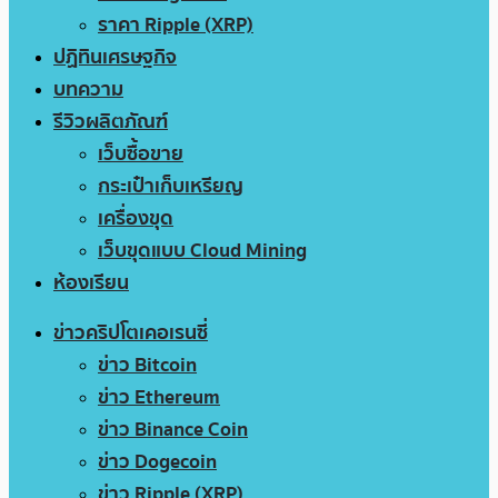
ราคา Ripple (XRP)
ปฏิทินเศรษฐกิจ
บทความ
รีวิวผลิตภัณฑ์
เว็บซื้อขาย
กระเป๋าเก็บเหรียญ
เครื่องขุด
เว็บขุดแบบ Cloud Mining
ห้องเรียน
ข่าวคริปโตเคอเรนซี่
ข่าว Bitcoin
ข่าว Ethereum
ข่าว Binance Coin
ข่าว Dogecoin
ข่าว Ripple (XRP)