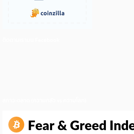
ติดตามเราบน Facebook
สภาวะตลาด (ความกลัว vs ความโลภ)