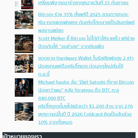
เตรียมพิจารณาร่างกฎหมายวันที่ 15 กันยายน
Bitcoin ร่วง 35% ตั้งแต่ปี 2025 สวนทางทอง-
เงิน-ทองแดงพุ่งแรง ดันคริปโตกลายเป็นสินทรัพย์
ผลงานแย่สุด
Scott Melker ชี้ Bitcoin ไม่ได้ทำให้รวยเร็ว แต่ช่วย
ป้องกันให้ “จนช้าลง” จากเงินเฟ้อ
ยอดขาย Hardware Wallet ในรัสเซียพุ่งสูง 2 เท่า
นักลงทุนแห่ถือคริปโตเอง ก่อนกฎใหม่เริ่มใช้
ก.ย.นี้
Michael Saylor ลั่น “มีแค่ Satoshi ที่ขาย Bitcoin
น้อยกว่าผม” หลัง Strategy ถือ BTC ทะลุ
840,000 BTC
คริปโตถูกขโมยไปแล้วกว่า $1,200 ล้าน จาก 276
เหตุการณ์ในปี ปี 2026 Coldcard คิดเป็นสัดส่วน
10% จากทั้งหมด
เป้าหมายของเรา