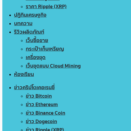
ราคา Ripple (XRP)
ปฏิทินเศรษฐกิจ
บทความ
รีวิวผลิตภัณฑ์
เว็บซื้อขาย
กระเป๋าเก็บเหรียญ
เครื่องขุด
เว็บขุดแบบ Cloud Mining
ห้องเรียน
ข่าวคริปโตเคอเรนซี่
ข่าว Bitcoin
ข่าว Ethereum
ข่าว Binance Coin
ข่าว Dogecoin
ข่าว Ripple (XRP)