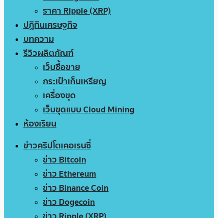
ราคา Ripple (XRP)
ปฏิทินเศรษฐกิจ
บทความ
รีวิวผลิตภัณฑ์
เว็บซื้อขาย
กระเป๋าเก็บเหรียญ
เครื่องขุด
เว็บขุดแบบ Cloud Mining
ห้องเรียน
ข่าวคริปโตเคอเรนซี่
ข่าว Bitcoin
ข่าว Ethereum
ข่าว Binance Coin
ข่าว Dogecoin
ข่าว Ripple (XRP)