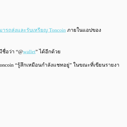
0:00
/
0:00
ารถส่งและรับเหรียญ Toncoin
ภายในแอปของ
ีชื่อว่า “@
wallet
” ได้อีกด้วย
oncoin “รู้สึกเหมือนกำลังแชทอยู่” ในขณะที่เขียนรายงา