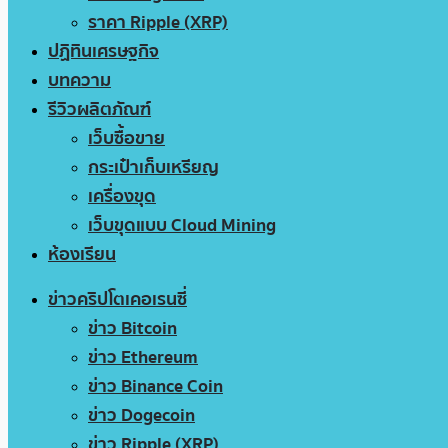
ราคา Ripple (XRP)
ปฏิทินเศรษฐกิจ
บทความ
รีวิวผลิตภัณฑ์
เว็บซื้อขาย
กระเป๋าเก็บเหรียญ
เครื่องขุด
เว็บขุดแบบ Cloud Mining
ห้องเรียน
ข่าวคริปโตเคอเรนซี่
ข่าว Bitcoin
ข่าว Ethereum
ข่าว Binance Coin
ข่าว Dogecoin
ข่าว Ripple (XRP)