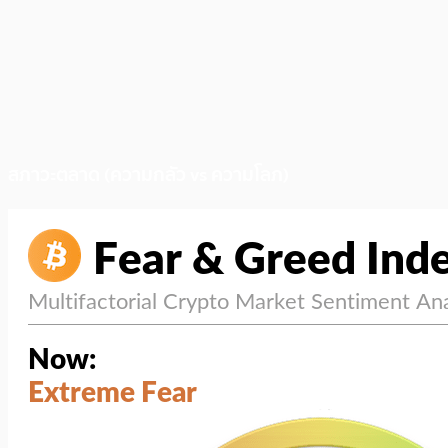
สภาวะตลาด (ความกลัว vs ความโลภ)