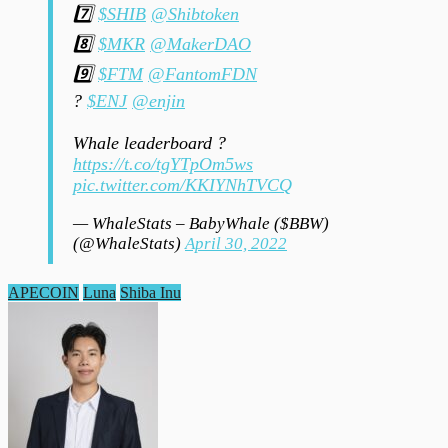
7️⃣
$SHIB
@Shibtoken
8️⃣
$MKR
@MakerDAO
9️⃣
$FTM
@FantomFDN
?
$ENJ
@enjin
Whale leaderboard ?
https://t.co/tgYTpOm5ws
pic.twitter.com/KKIYNhTVCQ
— WhaleStats – BabyWhale ($BBW)
(@WhaleStats)
April 30, 2022
APECOIN
Luna
Shiba Inu