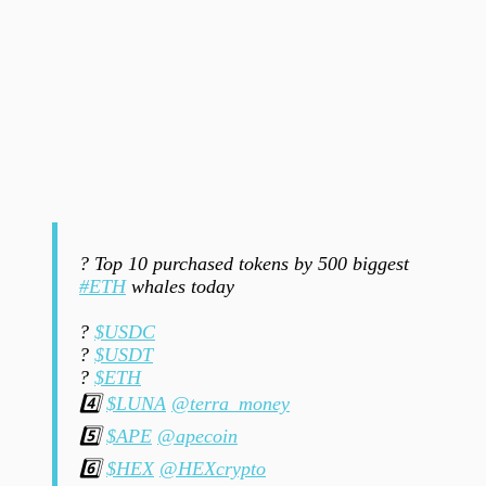
? Top 10 purchased tokens by 500 biggest
#ETH
whales today
?
$USDC
?
$USDT
?
$ETH
4️⃣
$LUNA
@terra_money
5️⃣
$APE
@apecoin
6️⃣
$HEX
@HEXcrypto