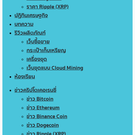
ราคา Ripple (XRP)
ปฏิทินเศรษฐกิจ
บทความ
รีวิวผลิตภัณฑ์
เว็บซื้อขาย
กระเป๋าเก็บเหรียญ
เครื่องขุด
เว็บขุดแบบ Cloud Mining
ห้องเรียน
ข่าวคริปโตเคอเรนซี่
ข่าว Bitcoin
ข่าว Ethereum
ข่าว Binance Coin
ข่าว Dogecoin
ข่าว Ripple (XRP)