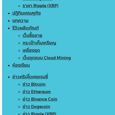
ราคา Ripple (XRP)
ปฏิทินเศรษฐกิจ
บทความ
รีวิวผลิตภัณฑ์
เว็บซื้อขาย
กระเป๋าเก็บเหรียญ
เครื่องขุด
เว็บขุดแบบ Cloud Mining
ห้องเรียน
ข่าวคริปโตเคอเรนซี่
ข่าว Bitcoin
ข่าว Ethereum
ข่าว Binance Coin
ข่าว Dogecoin
ข่าว Ripple (XRP)