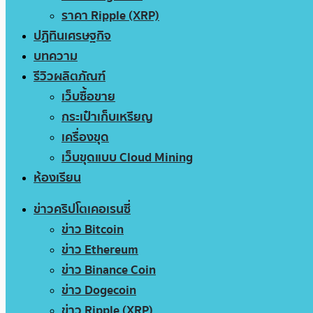
ราคา Ripple (XRP)
ปฏิทินเศรษฐกิจ
บทความ
รีวิวผลิตภัณฑ์
เว็บซื้อขาย
กระเป๋าเก็บเหรียญ
เครื่องขุด
เว็บขุดแบบ Cloud Mining
ห้องเรียน
ข่าวคริปโตเคอเรนซี่
ข่าว Bitcoin
ข่าว Ethereum
ข่าว Binance Coin
ข่าว Dogecoin
ข่าว Ripple (XRP)