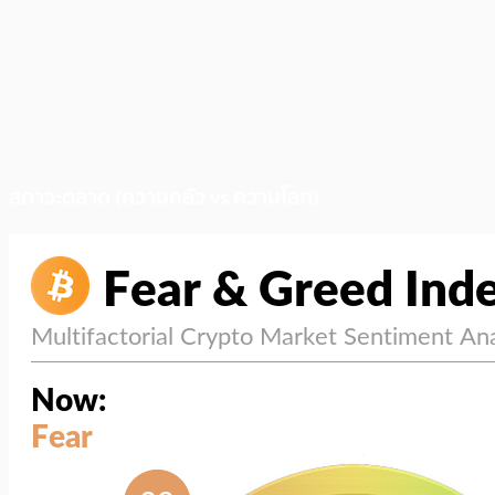
สภาวะตลาด (ความกลัว vs ความโลภ)