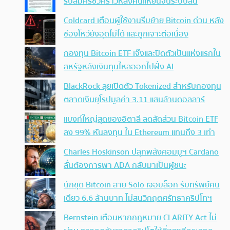
รับสมัครชั่วคราวหลังคนแห่ยื่นจนระบบล้น
Coldcard เตือนผู้ใช้งานรีบย้าย Bitcoin ด่วน หลัง
ช่องโหว่ยังอุดไม่ได้ และถูกเจาะต่อเนื่อง
กองทุน Bitcoin ETF เจ๊งและปิดตัวเป็นแห่งแรกใน
สหรัฐหลังเงินทุนไหลออกไปฝั่ง AI
BlackRock ลุยเปิดตัว Tokenized สำหรับกองทุน
ตลาดเงินยุโรปมูลค่า 3.11 แสนล้านดอลลาร์
แบงก์ใหญ่สุดของอิตาลี ลดสัดส่วน Bitcoin ETF
ลง 99% หันลงทุน ใน Ethereum แทนถึง 3 เท่า
Charles Hoskinson ปลุกพลังคอมมูฯ Cardano
ลั่นต้องการพา ADA กลับมาเป็นผู้ชนะ
นักขุด Bitcoin สาย Solo เจอบล็อก รับทรัพย์คน
เดียว 6.6 ล้านบาท ไม่สนวิกฤตศรัทธาคริปโทฯ
Bernstein เตือนหากกฎหมาย CLARITY Act ไม่