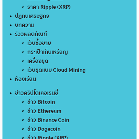
ราคา Ripple (XRP)
ปฏิทินเศรษฐกิจ
บทความ
รีวิวผลิตภัณฑ์
เว็บซื้อขาย
กระเป๋าเก็บเหรียญ
เครื่องขุด
เว็บขุดแบบ Cloud Mining
ห้องเรียน
ข่าวคริปโตเคอเรนซี่
ข่าว Bitcoin
ข่าว Ethereum
ข่าว Binance Coin
ข่าว Dogecoin
ข่าว Ripple (XRP)