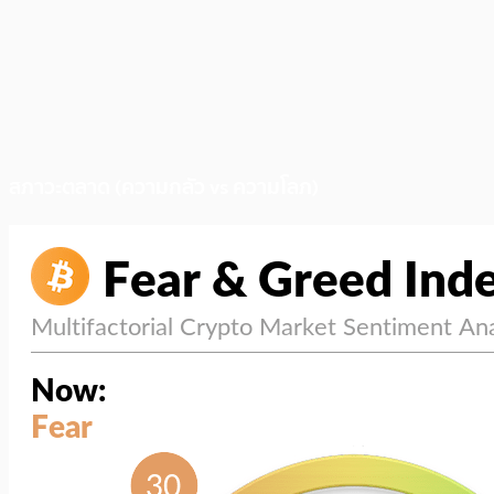
สภาวะตลาด (ความกลัว vs ความโลภ)