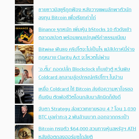
ชายชาวมิสซูรีถูกฟ้อง หลังวางแผนลักพาตัวนัก
ลงทุน Bitcoin เพื่อเรียกค่าไถ่
Binance รุกหนัก เพิ่มหุ้น bStocks 10 ตัวดังเข้า
ตลาดสปอต พร้อมแคมเปญฟรีค่าธรรมเนียม
Bitwise ฟันธง คริปโตจะไม่เป็นไร แม้สัปดาห์นี้ร่าง
กฎหมาย Clarity Act จะโหวตไม่ผ่าน
‘อ.ตั๊ม’ ถอดปลั้ก Blockclock เก็บเข้าตู้ หวั่นพิษ
Coldcard ลุกลามสู่อุปกรณ์คริปโทฯ ในบ้าน
เหยื่อ Coldcard ใช้ Bitcoin ส่งข้อความหาโจรขอ
คืนเงิน ตัดพ้อชีวิตโอนกลับมาสักนิดก็ยังดี
จับตา Strategy ส่อแววเทขายรอบ 4 ? โอน 1,030
BTC มูลค่าทะลุ 2 พันล้านบาท ออกจากกระเป๋า
Bitcoin ทรงตัว $64,000 สวนทางหุ้นสหรัฐฯ ATH
หลังข้อตกลงฮอร์มุซใกล้ยุติ