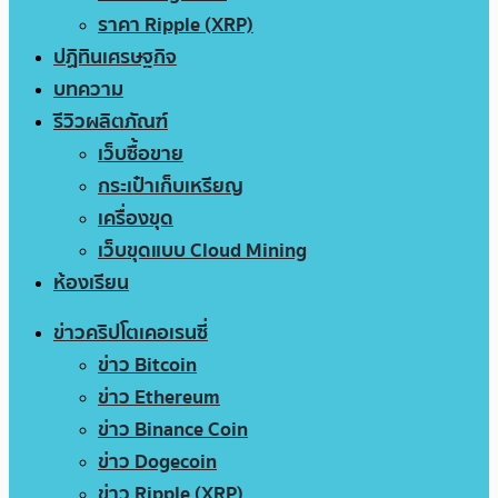
ราคา Ripple (XRP)
ปฏิทินเศรษฐกิจ
บทความ
รีวิวผลิตภัณฑ์
เว็บซื้อขาย
กระเป๋าเก็บเหรียญ
เครื่องขุด
เว็บขุดแบบ Cloud Mining
ห้องเรียน
ข่าวคริปโตเคอเรนซี่
ข่าว Bitcoin
ข่าว Ethereum
ข่าว Binance Coin
ข่าว Dogecoin
ข่าว Ripple (XRP)