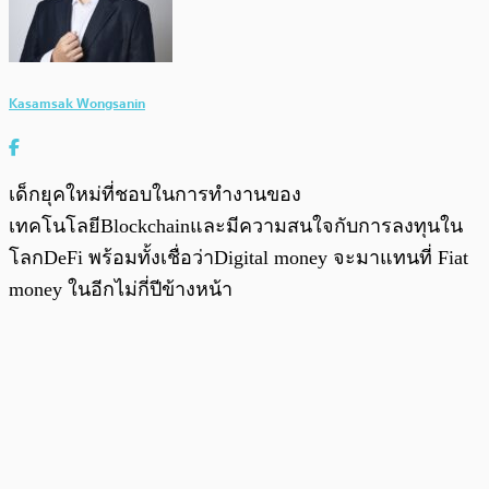
Kasamsak Wongsanin
เด็กยุคใหม่ที่ชอบในการทำงานของ
เทคโนโลยีBlockchainและมีความสนใจกับการลงทุนใน
โลกDeFi พร้อมทั้งเชื่อว่าDigital money จะมาแทนที่ Fiat
money ในอีกไม่กี่ปีข้างหน้า