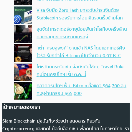
Visa จับมือ ZeroHash ยกระดับชำระเงินด้วย
Stablecoin รองรับการโอนเงินรวดเร็วข้ามโลก
สุดจัด! เทรดเดอร์อายุน้อยฟันกำไรเกือบครึ่งล้าน
ด้วยกลยุทธ์เทรดตามเศรษฐี
‘เต๋า เศรษฐพงศ์’ งานเข้า NAS โดนแฮกเกอร์ฝัง
ไวรัสเรียกค่าไถ่ Bitcoin เป็นจำนวน 0.07 BTC
ไต้หวันยกระดับเข้ม จ่อบังคับใช้กฏ Travel Rule
คุมโอนคริปโทฯ เริ่ม ต.ค. นี้
ตลาดคริปโทฯ ฟื้น! Bitcoin ยื้อแถว $64,700 ลุ้น
ทะลุผ่านกรอบ $65,000
เป้าหมายของเรา
Siam Blockchain มุ่งมั่นที่จะช่วยนำเสนอสารเกี่ยวกับ
Cryptocurrency และเทคโนโลยีบล็อกเชนเพื่อคนไทย ในภาษาไทย เรา