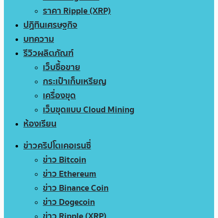
ราคา Ripple (XRP)
ปฏิทินเศรษฐกิจ
บทความ
รีวิวผลิตภัณฑ์
เว็บซื้อขาย
กระเป๋าเก็บเหรียญ
เครื่องขุด
เว็บขุดแบบ Cloud Mining
ห้องเรียน
ข่าวคริปโตเคอเรนซี่
ข่าว Bitcoin
ข่าว Ethereum
ข่าว Binance Coin
ข่าว Dogecoin
ข่าว Ripple (XRP)