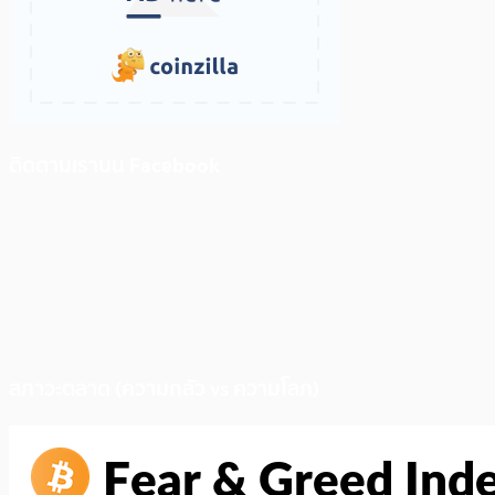
ติดตามเราบน Facebook
สภาวะตลาด (ความกลัว vs ความโลภ)