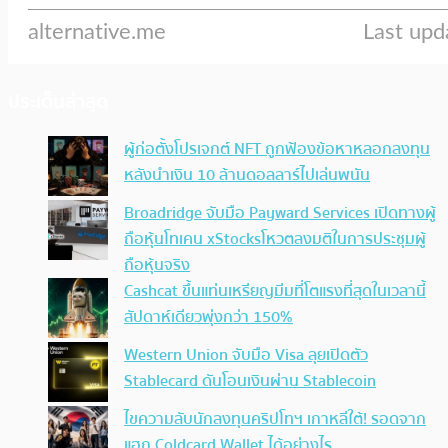
ประเด็นล่าสุด
ผู้ก่อตั้งโปรเจกต์ NFT ถูกฟ้องข้อหาหลอกลงทุน
หลังนำเงิน 10 ล้านดอลลาร์ไปเล่นพนัน
Broadridge จับมือ Payward Services เปิดทางผู้
ถือหุ้นโทเคน xStocksโหวตลงมติในการประชุมผู้
ถือหุ้นจริง
Cashcat ขึ้นแท่นเหรียญมีมที่โตแรงที่สุดในเวลานี้
สัปดาห์เดียวพุ่งกว่า 150%
Western Union จับมือ Visa ลุยเปิดตัว
Stablecard ดันโอนเงินผ่าน Stablecoin
ไขความลับนักลงทุนคริปโทฯ เกาหลีใต้! รอดจาก
แฮก Coldcard Wallet ได้อย่างไร