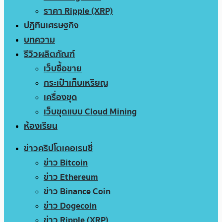
ราคา Ripple (XRP)
ปฏิทินเศรษฐกิจ
บทความ
รีวิวผลิตภัณฑ์
เว็บซื้อขาย
กระเป๋าเก็บเหรียญ
เครื่องขุด
เว็บขุดแบบ Cloud Mining
ห้องเรียน
ข่าวคริปโตเคอเรนซี่
ข่าว Bitcoin
ข่าว Ethereum
ข่าว Binance Coin
ข่าว Dogecoin
ข่าว Ripple (XRP)