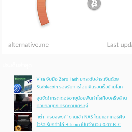
ประเด็นล่าสุด
Visa จับมือ ZeroHash ยกระดับชำระเงินด้วย
Stablecoin รองรับการโอนเงินรวดเร็วข้ามโลก
สุดจัด! เทรดเดอร์อายุน้อยฟันกำไรเกือบครึ่งล้าน
ด้วยกลยุทธ์เทรดตามเศรษฐี
‘เต๋า เศรษฐพงศ์’ งานเข้า NAS โดนแฮกเกอร์ฝัง
ไวรัสเรียกค่าไถ่ Bitcoin เป็นจำนวน 0.07 BTC