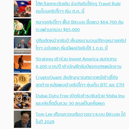
ไต้หวันยกระดับเข้ม จ่อบังคับใช้กฏ Travel Rule
คุมโอนคริปโทฯ เริ่ม ต.ค. นี้
ตลาดคริปโทฯ ฟื้น! Bitcoin ยื้อแถว $64,700 ลุ้น
ทะลุผ่านกรอบ $65,000
ปูตินตัดหน้าทรัมป์ เซ็นลงนามอนุมัติกฎหมายคริป
โทฯ ฉบับแรก เริ่มมีผลบังคับใช้ 1 ก.ย. นี้
Strategy เข้าร่วม Invest America สมทบทุน
8,200 บาท/ปี เข้าบัญชีทรัมป์แจกบุตรพนักงาน
CryptoQuant ส่งสัญญาณตลาดหมีเข้าสู่โค้ง
สุดท้าย หลังพบเจ้าคริปโทฯ ซุ่มเก็บ BTC และ ETH
Dubai Duty Free เปิดรับชำระเงินด้วย Shiba Inu
และคริปโตอื่นรวม 30 สกุลเป็นครั้งแรก
Tom Lee เตือนควอนตัมอาจเจาะระบบ Bitcoin ได้
ในปี 2028