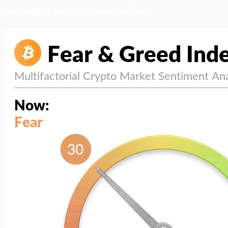
สภาวะตลาด (ความกลัว vs ความโลภ)