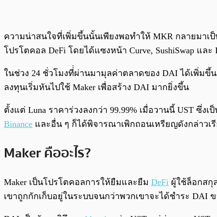
ความน่าสนใจที่เพิ่มขึ้นนั้นเพียงพอทำให้ MKR กลายมาเป
โปรโตคอล DeFi โดยได้แซงหน้า Curve, SushiSwap แล
ในช่วง 24 ชั่วโมงที่่ผ่านมามุลค่าตลาดของ DAI ได้เพิ่มขึ้
ลงทุนเริ่มหันไปใช้ Maker เพื่อสร้าง DAI มากยิ่งขึ้น
ตั้งแต่ Luna ราคาร่วงลงกว่า 99.99% เมื่อวานนี้ UST ซึ่งเป
Binance
และอื่น ๆ ก็ได้พิจารณาเพิกถอนเหรียญดังกล่าวเร
Maker คืออะไร?
Maker เป็นโปรโตคอลการให้ยืมและยืม
DeFi
ผู้ใช้ล็อกสก
เขาถูกกักเก็บอยู่ในระบบจนกว่าพวกเขาจะได้ชำระ DAI 