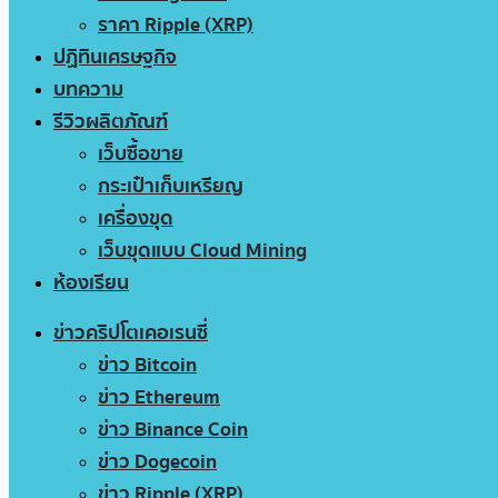
ราคา Ripple (XRP)
ปฏิทินเศรษฐกิจ
บทความ
รีวิวผลิตภัณฑ์
เว็บซื้อขาย
กระเป๋าเก็บเหรียญ
เครื่องขุด
เว็บขุดแบบ Cloud Mining
ห้องเรียน
ข่าวคริปโตเคอเรนซี่
ข่าว Bitcoin
ข่าว Ethereum
ข่าว Binance Coin
ข่าว Dogecoin
ข่าว Ripple (XRP)