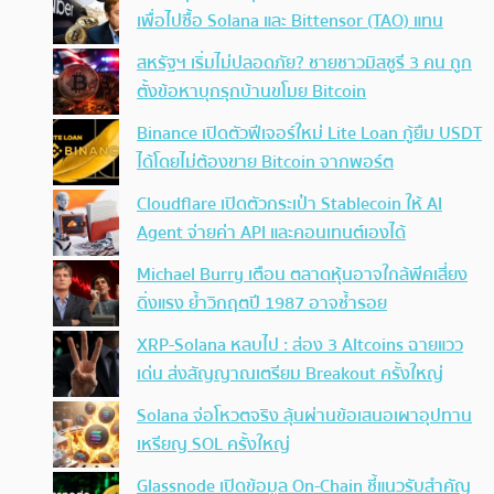
เพื่อไปซื้อ Solana และ Bittensor (TAO) แทน
สหรัฐฯ เริ่มไม่ปลอดภัย? ชายชาวมิสซูรี 3 คน ถูก
ตั้งข้อหาบุกรุกบ้านขโมย Bitcoin
Binance เปิดตัวฟีเจอร์ใหม่ Lite Loan กู้ยืม USDT
ได้โดยไม่ต้องขาย Bitcoin จากพอร์ต
Cloudflare เปิดตัวกระเป๋า Stablecoin ให้ AI
Agent จ่ายค่า API และคอนเทนต์เองได้
Michael Burry เตือน ตลาดหุ้นอาจใกล้พีคเสี่ยง
ดิ่งแรง ย้ำวิกฤตปี 1987 อาจซ้ำรอย
XRP-Solana หลบไป : ส่อง 3 Altcoins ฉายแวว
เด่น ส่งสัญญาณเตรียม Breakout ครั้งใหญ่
Solana จ่อโหวตจริง ลุ้นผ่านข้อเสนอเผาอุปทาน
เหรียญ SOL ครั้งใหญ่
Glassnode เปิดข้อมูล On-Chain ชี้แนวรับสำคัญ