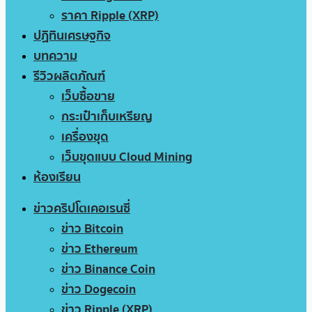
ราคา Ripple (XRP)
ปฏิทินเศรษฐกิจ
บทความ
รีวิวผลิตภัณฑ์
เว็บซื้อขาย
กระเป๋าเก็บเหรียญ
เครื่องขุด
เว็บขุดแบบ Cloud Mining
ห้องเรียน
ข่าวคริปโตเคอเรนซี่
ข่าว Bitcoin
ข่าว Ethereum
ข่าว Binance Coin
ข่าว Dogecoin
ข่าว Ripple (XRP)