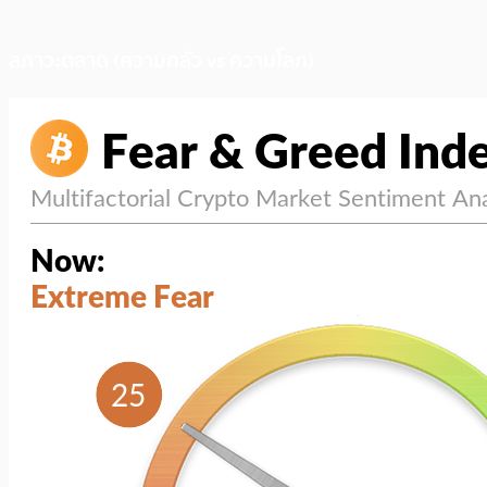
สภาวะตลาด (ความกลัว vs ความโลภ)