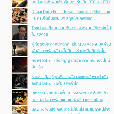
สุดท้าย หลังพบเจ้าคริปโทฯ ซุ่มเก็บ BTC และ ETH
Dubai Duty Free เปิดรับชำระเงินด้วย Shiba Inu
และคริปโตอื่นรวม 30 สกุลเป็นครั้งแรก
Tom Lee เตือนควอนตัมอาจเจาะระบบ Bitcoin ได้
ในปี 2028
ผู้ก่อตั้งประกาศปิดฉากเหรียญ AI Agent มูลค่า 2
พันล้าน พร้อมลั่นจะไม่มีการช่วยเหลืออีกต่อไป
กราฟ Bitcoin ส่งสัญญาณว่าตลาดกระทิงจะไม่มี
อีกแล้ว
ชายชาวมิสซูรีถูกฟ้อง หลังวางแผนลักพาตัวนัก
ลงทุน Bitcoin เพื่อเรียกค่าไถ่
Binance รุกหนัก เพิ่มหุ้น bStocks 10 ตัวดังเข้า
ตลาดสปอต พร้อมแคมเปญฟรีค่าธรรมเนียม
Bitwise ฟันธง คริปโตจะไม่เป็นไร แม้สัปดาห์นี้ร่าง