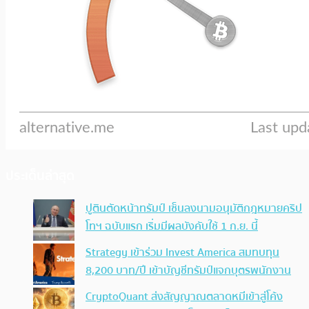
ประเด็นล่าสุด
ปูตินตัดหน้าทรัมป์ เซ็นลงนามอนุมัติกฎหมายคริป
โทฯ ฉบับแรก เริ่มมีผลบังคับใช้ 1 ก.ย. นี้
Strategy เข้าร่วม Invest America สมทบทุน
8,200 บาท/ปี เข้าบัญชีทรัมป์แจกบุตรพนักงาน
CryptoQuant ส่งสัญญาณตลาดหมีเข้าสู่โค้ง