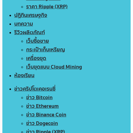
ราคา Ripple (XRP)
ปฏิทินเศรษฐกิจ
บทความ
รีวิวผลิตภัณฑ์
เว็บซื้อขาย
กระเป๋าเก็บเหรียญ
เครื่องขุด
เว็บขุดแบบ Cloud Mining
ห้องเรียน
ข่าวคริปโตเคอเรนซี่
ข่าว Bitcoin
ข่าว Ethereum
ข่าว Binance Coin
ข่าว Dogecoin
ข่าว Ripple (XRP)