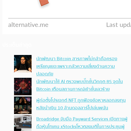
ประเด็นล่าสุด
นักพัฒนา Bitcoin สารภาพไม่กล้าถือครอง
เหรียญเยอะเพราะกลัวความเสี่ยงด้านความ
ปลอดภัย
นักพัฒนาใช้ AI ตรวจพบบั๊กขั้นวิกฤต 85 จุดใน
Bitcoin เตือนสถานการณ์เข้าขั้นเลวร้าย
ผู้ก่อตั้งโปรเจกต์ NFT ถูกฟ้องข้อหาหลอกลงทุน
หลังนำเงิน 10 ล้านดอลลาร์ไปเล่นพนัน
Broadridge จับมือ Payward Services เปิดทางผู้
ถือหุ้นโทเคน xStocksโหวตลงมติในการประชุมผู้