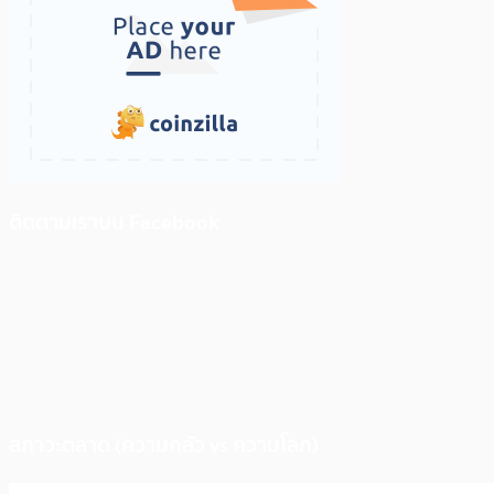
ติดตามเราบน Facebook
สภาวะตลาด (ความกลัว vs ความโลภ)