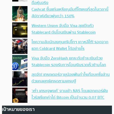
ถือหุ้นจริง
Cashcat ขึ้นแท่นเหรียญมีมที่โตแรงที่สุดในเวลานี้
สัปดาห์เดียวพุ่งกว่า 150%
Western Union จับมือ Visa ลุยเปิดตัว
Stablecard ดันโอนเงินผ่าน Stablecoin
ไขความลับนักลงทุนคริปโทฯ เกาหลีใต้! รอดจาก
แฮก Coldcard Wallet ได้อย่างไร
Visa จับมือ ZeroHash ยกระดับชำระเงินด้วย
Stablecoin รองรับการโอนเงินรวดเร็วข้ามโลก
สุดจัด! เทรดเดอร์อายุน้อยฟันกำไรเกือบครึ่งล้าน
ด้วยกลยุทธ์เทรดตามเศรษฐี
‘เต๋า เศรษฐพงศ์’ งานเข้า NAS โดนแฮกเกอร์ฝัง
ไวรัสเรียกค่าไถ่ Bitcoin เป็นจำนวน 0.07 BTC
เป้าหมายของเรา