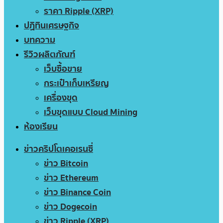
ราคา Ripple (XRP)
ปฏิทินเศรษฐกิจ
บทความ
รีวิวผลิตภัณฑ์
เว็บซื้อขาย
กระเป๋าเก็บเหรียญ
เครื่องขุด
เว็บขุดแบบ Cloud Mining
ห้องเรียน
ข่าวคริปโตเคอเรนซี่
ข่าว Bitcoin
ข่าว Ethereum
ข่าว Binance Coin
ข่าว Dogecoin
ข่าว Ripple (XRP)