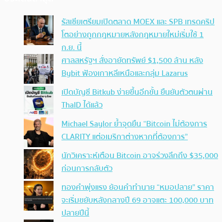
รัสเซียเตรียมเปิดตลาด MOEX และ SPB เทรดคริป
โตอย่างถูกกฎหมายหลังกฎหมายใหม่เริ่มใช้ 1
ก.ย. นี้
ศาลสหรัฐฯ สั่งอายัดทรัพย์ $1,500 ล้าน หลัง
Bybit ฟ้องเกาหลีเหนือและกลุ่ม Lazarus
เปิดบัญชี Bitkub ง่ายขึ้นอีกขั้น ยืนยันตัวตนผ่าน
ThaID ได้แล้ว
Michael Saylor ย้ำจุดยืน “Bitcoin ไม่ต้องการ
CLARITY แต่อเมริกาต่างหากที่ต้องการ”
นักวิเคราะห์เตือน Bitcoin อาจร่วงลึกถึง $35,000
ก่อนการกลับตัว
ทองคำพุ่งแรง ย้อนคำทำนาย “หมอปลาย” ราคา
จะเริ่มขยับหลังกลางปี 69 อาจแตะ 100,000 บาท
ปลายปีนี้