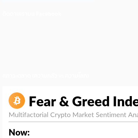
ติดตามเราบน Facebook
สภาวะตลาด (ความกลัว vs ความโลภ)