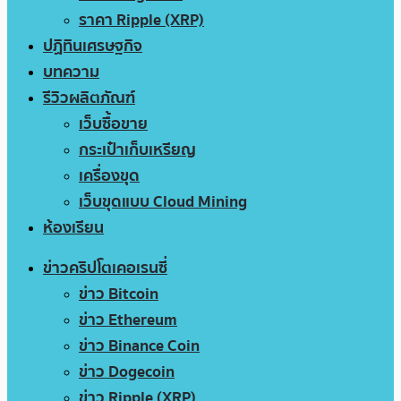
ราคา Ripple (XRP)
ปฏิทินเศรษฐกิจ
บทความ
รีวิวผลิตภัณฑ์
เว็บซื้อขาย
กระเป๋าเก็บเหรียญ
เครื่องขุด
เว็บขุดแบบ Cloud Mining
ห้องเรียน
ข่าวคริปโตเคอเรนซี่
ข่าว Bitcoin
ข่าว Ethereum
ข่าว Binance Coin
ข่าว Dogecoin
ข่าว Ripple (XRP)