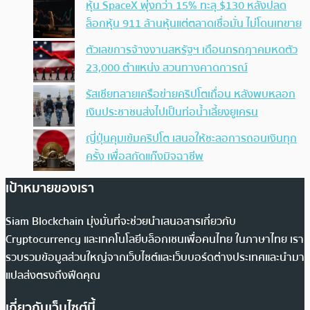
หุ้น SpaceX พุ่งกว่า 15% ทะลุ $130 หลังปลด
ล็อกหุ้น 911 ล้านหุ้นแต่ตลาดเชื่อมั่น ไม่โดนเทขาย
ตัวเลขการจ้างงานสหรัฐฯ เดือนกรกฎาคมหดตัว
23,000 ตำแหน่ง สวนทางคาดการณ์
รัสเซียทลายเครือข่ายคริปโตเถื่อน หลังพบหลอก
เงินประชาชนส่งไปเป็นท่อน้ำเลี้ยงยูเครน
ญี่ปุ่นคุมเข้มคริปโต เสนอให้ชะลอการถอนเงินทุก
ครั้ง เพื่อสกัดแก๊งมิจฉาชีพ
เป้าหมายของเรา
Siam Blockchain มุ่งมั่นที่จะช่วยนำเสนอสารเกี่ยวกับ
Cryptocurrency และเทคโนโลยีบล็อกเชนเพื่อคนไทย ในภาษาไทย เรา
รวบรวมข้อมูลส่วนใหญ่จากเว็บไซต์และเว็บบอร์ดต่างประเทศและนำมา
แปลส่งตรงถึงฟีดคุณ
เกี่ยวกับเว็บไซต์นี้