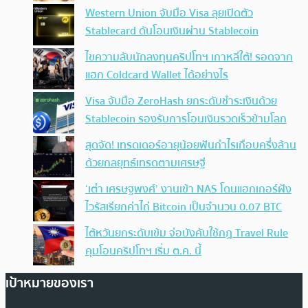
Western Union จับมือ Visa ลุยเปิดตัว
Stablecard ดันโอนเงินผ่าน Stablecoin
ไขความลับนักลงทุนคริปโทฯ เกาหลีใต้! รอดจาก
แฮก Coldcard Wallet ได้อย่างไร
Visa จับมือ ZeroHash ยกระดับชำระเงินด้วย
Stablecoin รองรับการโอนเงินรวดเร็วข้ามโลก
สุดจัด! เทรดเดอร์อายุน้อยฟันกำไรเกือบครึ่งล้าน
ด้วยกลยุทธ์เทรดตามเศรษฐี
‘เต๋า เศรษฐพงศ์’ งานเข้า NAS โดนแฮกเกอร์ฝัง
ไวรัสเรียกค่าไถ่ Bitcoin เป็นจำนวน 0.07 BTC
ไต้หวันยกระดับเข้ม จ่อบังคับใช้กฏ Travel Rule
คุมโอนคริปโทฯ เริ่ม ต.ค. นี้
เป้าหมายของเรา