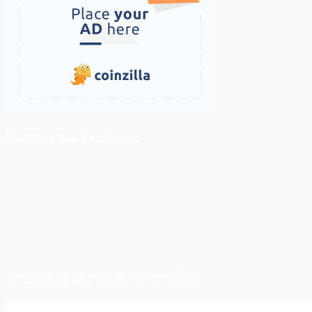
ติดตามเราบน Facebook
สภาวะตลาด (ความกลัว vs ความโลภ)