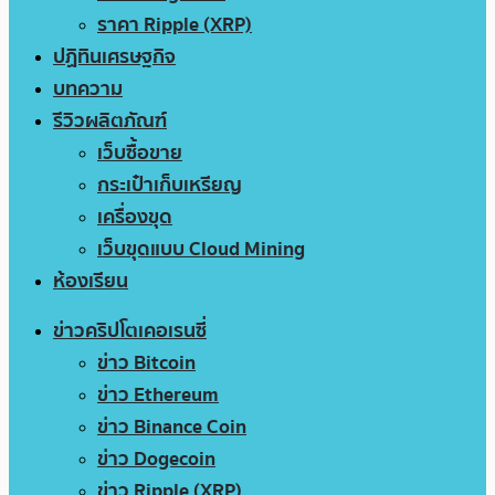
ราคา Ripple (XRP)
ปฏิทินเศรษฐกิจ
บทความ
รีวิวผลิตภัณฑ์
เว็บซื้อขาย
กระเป๋าเก็บเหรียญ
เครื่องขุด
เว็บขุดแบบ Cloud Mining
ห้องเรียน
ข่าวคริปโตเคอเรนซี่
ข่าว Bitcoin
ข่าว Ethereum
ข่าว Binance Coin
ข่าว Dogecoin
ข่าว Ripple (XRP)