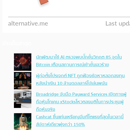
ประเด็นล่าสุด
นักพัฒนาใช้ AI ตรวจพบบั๊กขั้นวิกฤต 85 จุดใน
Bitcoin เตือนสถานการณ์เข้าขั้นเลวร้าย
ผู้ก่อตั้งโปรเจกต์ NFT ถูกฟ้องข้อหาหลอกลงทุน
หลังนำเงิน 10 ล้านดอลลาร์ไปเล่นพนัน
Broadridge จับมือ Payward Services เปิดทางผู้
ถือหุ้นโทเคน xStocksโหวตลงมติในการประชุมผู้
ถือหุ้นจริง
Cashcat ขึ้นแท่นเหรียญมีมที่โตแรงที่สุดในเวลานี้
สัปดาห์เดียวพุ่งกว่า 150%