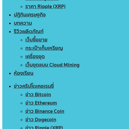
ราคา Ripple (XRP)
ปฏิทินเศรษฐกิจ
บทความ
รีวิวผลิตภัณฑ์
เว็บซื้อขาย
กระเป๋าเก็บเหรียญ
เครื่องขุด
เว็บขุดแบบ Cloud Mining
ห้องเรียน
ข่าวคริปโตเคอเรนซี่
ข่าว Bitcoin
ข่าว Ethereum
ข่าว Binance Coin
ข่าว Dogecoin
ข่าว Ripple (XRP)