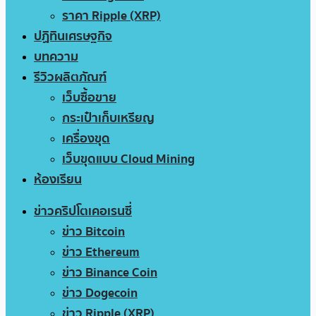
ราคา Ripple (XRP)
ปฏิทินเศรษฐกิจ
บทความ
รีวิวผลิตภัณฑ์
เว็บซื้อขาย
กระเป๋าเก็บเหรียญ
เครื่องขุด
เว็บขุดแบบ Cloud Mining
ห้องเรียน
ข่าวคริปโตเคอเรนซี่
ข่าว Bitcoin
ข่าว Ethereum
ข่าว Binance Coin
ข่าว Dogecoin
ข่าว Ripple (XRP)