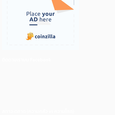
ติดตามเราบน Facebook
สภาวะตลาด (ความกลัว vs ความโลภ)