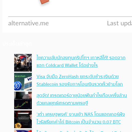
ประเด็นล่าสุด
ไขความลับนักลงทุนคริปโทฯ เกาหลีใต้! รอดจาก
แฮก Coldcard Wallet ได้อย่างไร
Visa จับมือ ZeroHash ยกระดับชำระเงินด้วย
Stablecoin รองรับการโอนเงินรวดเร็วข้ามโลก
สุดจัด! เทรดเดอร์อายุน้อยฟันกำไรเกือบครึ่งล้าน
ด้วยกลยุทธ์เทรดตามเศรษฐี
‘เต๋า เศรษฐพงศ์’ งานเข้า NAS โดนแฮกเกอร์ฝัง
ไวรัสเรียกค่าไถ่ Bitcoin เป็นจำนวน 0.07 BTC