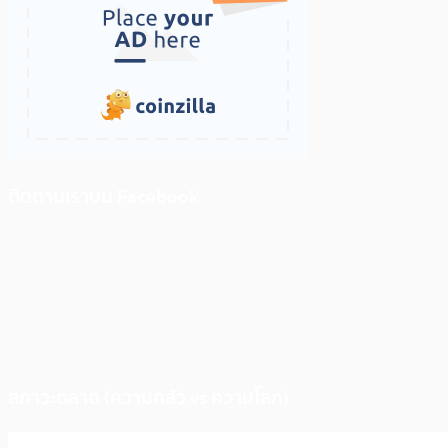
ติดตามเราบน Facebook
สภาวะตลาด (ความกลัว vs ความโลภ)