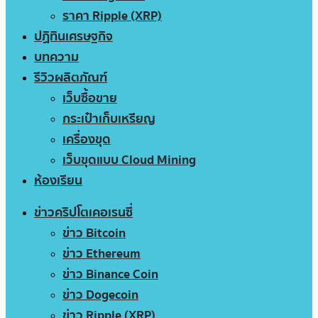
ราคา Ripple (XRP)
ปฏิทินเศรษฐกิจ
บทความ
รีวิวผลิตภัณฑ์
เว็บซื้อขาย
กระเป๋าเก็บเหรียญ
เครื่องขุด
เว็บขุดแบบ Cloud Mining
ห้องเรียน
ข่าวคริปโตเคอเรนซี่
ข่าว Bitcoin
ข่าว Ethereum
ข่าว Binance Coin
ข่าว Dogecoin
ข่าว Ripple (XRP)