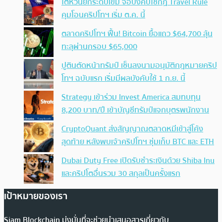
ไต้หวันยกระดับเข้ม จ่อบังคับใช้กฏ Travel Rule
คุมโอนคริปโทฯ เริ่ม ต.ค. นี้
ตลาดคริปโทฯ ฟื้น! Bitcoin ยื้อแถว $64,700 ลุ้น
ทะลุผ่านกรอบ $65,000
ปูตินตัดหน้าทรัมป์ เซ็นลงนามอนุมัติกฎหมายคริป
โทฯ ฉบับแรก เริ่มมีผลบังคับใช้ 1 ก.ย. นี้
Strategy เข้าร่วม Invest America สมทบทุน
8,200 บาท/ปี เข้าบัญชีทรัมป์แจกบุตรพนักงาน
CryptoQuant ส่งสัญญาณตลาดหมีเข้าสู่โค้ง
สุดท้าย หลังพบเจ้าคริปโทฯ ซุ่มเก็บ BTC และ ETH
Dubai Duty Free เปิดรับชำระเงินด้วย Shiba Inu
และคริปโตอื่นรวม 30 สกุลเป็นครั้งแรก
เป้าหมายของเรา
Siam Blockchain มุ่งมั่นที่จะช่วยนำเสนอสารเกี่ยวกับ