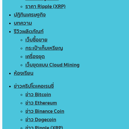
ราคา Ripple (XRP)
ปฏิทินเศรษฐกิจ
บทความ
รีวิวผลิตภัณฑ์
เว็บซื้อขาย
กระเป๋าเก็บเหรียญ
เครื่องขุด
เว็บขุดแบบ Cloud Mining
ห้องเรียน
ข่าวคริปโตเคอเรนซี่
ข่าว Bitcoin
ข่าว Ethereum
ข่าว Binance Coin
ข่าว Dogecoin
ข่าว Ripple (XRP)