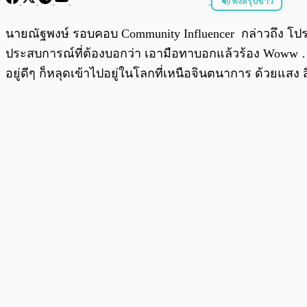
ฟังสรุปข่าว
พร้อมเล่น
นายณัฐพงษ์ รอบคอบ Community Influencer กล่าวถึง โปรเ
ประสบการณ์ที่ต้องบอกว่า เอามือทาบอกแล้วร้อง Woww … Oh
อยู่ดีๆ ก็หลุดเข้าไปอยู่ในโลกที่เหนือจินตนาการ ด้วยแส