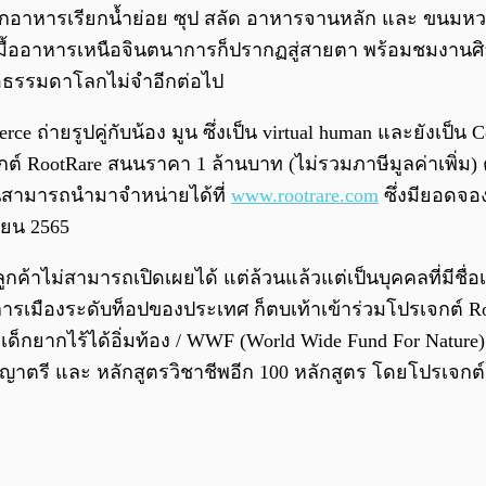
มจากอาหารเรียกน้ำย่อย ซุป สลัด อาหารจานหลัก และ ขนมหวา
ื้ออาหารเหนือจินตนาการก็ปรากฏสู่สายตา พร้อมชมงานศิลปะ
ื้อธรรมดาโลกไม่จำอีกต่อไป
e ถ่ายรูปคู่กับน้อง มูน ซึ่งเป็น virtual human และยังเป
กต์ RootRare สนนราคา 1 ล้านบาท (ไม่รวมภาษีมูลค่าเพิ่ม) ต่
่านสามารถนำมาจำหน่ายได้ที่
www.rootrare.com
ซึ่งมียอดจอง
นายน 2565
อลูกค้าไม่สามารถเปิดเผยได้ แต่ล้วนแล้วแต่เป็นบุคคลที่มีช
รเมืองระดับท็อปของประเทศ ก็ตบเท้าเข้าร่วมโปรเจกต์ Root
กยากไร้ได้อิ่มท้อง / WWF (World Wide Fund For Nature) เพื่อ
าตรี และ หลักสูตรวิชาชีพอีก 100 หลักสูตร โดยโปรเจกต์นี้สา