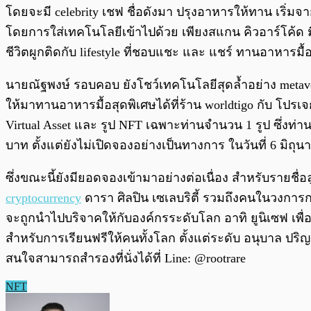
โดยจะมี celebrity เชฟ ชื่อดังมา ปรุงอาหารให้ทาน เริ่
โดยการใส่เทคโนโลยีเข้าไปด้วย เพียงสแกน คิวอาร์โค้ด ม
ชีวิตผูกติดกับ lifestyle ที่ชอบแชะ และ แชร์ ทานอาหารม
นายณัฐพงษ์ รอบคอบ ยังโชว์เทคโนโลยีสุดล้ำอย่าง metaverc
ให้มาทานอาหารมื้อสุดพิเศษได้ที่ร้าน worldtigo กับ โปรเจ
Virtual Asset และ รูป NFT เฉพาะท่านจำนวน 1 รูป ซึ่งท
บาท ตั้งแต่ยังไม่เปิดจองอย่างเป็นทางการ ในวันที่ 6 มิถุ
ซึ่งขณะนี้ยังมียอดจองเข้ามาอย่างต่อเนื่อง สำหรับรายชื่
cryptocurrency
ดารา ศิลปิน เซเลบริตี้ รวมถึงคนในวงการกา
จะถูกนำไปบริจาคให้กับองค์กรระดับโลก อาทิ ยูนิเซฟ เพื่อเด็
สำหรับการเรียนฟรีให้คนทั้งโลก ตั้งแต่ระดับ อนุบาล ปริญญ
สนใจสามารถสำรองที่นั่งได้ที่ Line: @rootrare
NFT