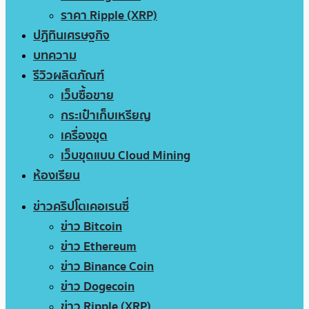
ราคา Ripple (XRP)
ปฏิทินเศรษฐกิจ
บทความ
รีวิวผลิตภัณฑ์
เว็บซื้อขาย
กระเป๋าเก็บเหรียญ
เครื่องขุด
เว็บขุดแบบ Cloud Mining
ห้องเรียน
ข่าวคริปโตเคอเรนซี่
ข่าว Bitcoin
ข่าว Ethereum
ข่าว Binance Coin
ข่าว Dogecoin
ข่าว Ripple (XRP)