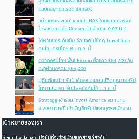
สุดจัด! เทรดเดอร์อายุน้อยฟันกำไรเกือบครึ่งล้าน
ด้วยกลยุทธ์เทรดตามเศรษฐี
‘เต๋า เศรษฐพงศ์’ งานเข้า NAS โดนแฮกเกอร์ฝัง
ไวรัสเรียกค่าไถ่ Bitcoin เป็นจำนวน 0.07 BTC
ไต้หวันยกระดับเข้ม จ่อบังคับใช้กฏ Travel Rule
คุมโอนคริปโทฯ เริ่ม ต.ค. นี้
ตลาดคริปโทฯ ฟื้น! Bitcoin ยื้อแถว $64,700 ลุ้น
ทะลุผ่านกรอบ $65,000
ปูตินตัดหน้าทรัมป์ เซ็นลงนามอนุมัติกฎหมายคริป
โทฯ ฉบับแรก เริ่มมีผลบังคับใช้ 1 ก.ย. นี้
Strategy เข้าร่วม Invest America สมทบทุน
8,200 บาท/ปี เข้าบัญชีทรัมป์แจกบุตรพนักงาน
เป้าหมายของเรา
Siam Blockchain มุ่งมั่นที่จะช่วยนำเสนอสารเกี่ยวกับ