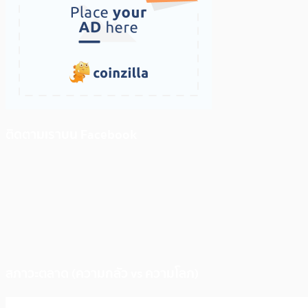
ติดตามเราบน Facebook
สภาวะตลาด (ความกลัว vs ความโลภ)