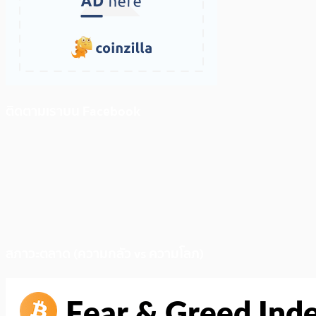
ติดตามเราบน Facebook
สภาวะตลาด (ความกลัว vs ความโลภ)