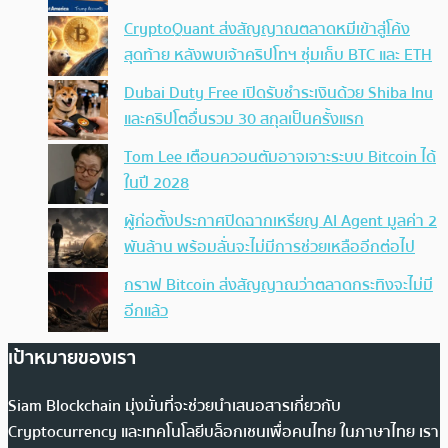
CryptoQuant ส่งสัญญาณตลาดหมีเข้าสู่โค้ง
สุดท้าย หลังพบเจ้าคริปโทฯ ซุ่มเก็บ BTC และ ETH
Dubai Duty Free เปิดรับชำระเงินด้วย Shiba Inu
และคริปโตอื่นรวม 30 สกุลเป็นครั้งแรก
Tom Lee เตือนควอนตัมอาจเจาะระบบ Bitcoin ได้
ในปี 2028
ผู้ก่อตั้งประกาศปิดฉากเหรียญ AI Agent มูลค่า 2
พันล้าน พร้อมลั่นจะไม่มีการช่วยเหลืออีกต่อไป
กราฟ Bitcoin ส่งสัญญาณว่าตลาดกระทิงจะไม่มี
อีกแล้ว
เป้าหมายของเรา
Siam Blockchain มุ่งมั่นที่จะช่วยนำเสนอสารเกี่ยวกับ
Cryptocurrency และเทคโนโลยีบล็อกเชนเพื่อคนไทย ในภาษาไทย เรา