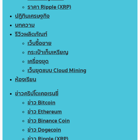
ราคา Ripple (XRP)
ปฏิทินเศรษฐกิจ
บทความ
รีวิวผลิตภัณฑ์
เว็บซื้อขาย
กระเป๋าเก็บเหรียญ
เครื่องขุด
เว็บขุดแบบ Cloud Mining
ห้องเรียน
ข่าวคริปโตเคอเรนซี่
ข่าว Bitcoin
ข่าว Ethereum
ข่าว Binance Coin
ข่าว Dogecoin
ข่าว Ripple (XRP)