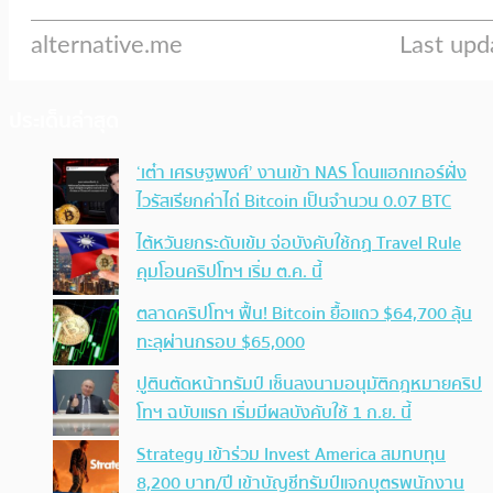
ประเด็นล่าสุด
‘เต๋า เศรษฐพงศ์’ งานเข้า NAS โดนแฮกเกอร์ฝั่ง
ไวรัสเรียกค่าไถ่ Bitcoin เป็นจำนวน 0.07 BTC
ไต้หวันยกระดับเข้ม จ่อบังคับใช้กฏ Travel Rule
คุมโอนคริปโทฯ เริ่ม ต.ค. นี้
ตลาดคริปโทฯ ฟื้น! Bitcoin ยื้อแถว $64,700 ลุ้น
ทะลุผ่านกรอบ $65,000
ปูตินตัดหน้าทรัมป์ เซ็นลงนามอนุมัติกฎหมายคริป
โทฯ ฉบับแรก เริ่มมีผลบังคับใช้ 1 ก.ย. นี้
Strategy เข้าร่วม Invest America สมทบทุน
8,200 บาท/ปี เข้าบัญชีทรัมป์แจกบุตรพนักงาน